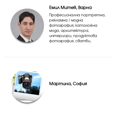
портативно дом...
Емил Митев, Варна
Професионална портретна,
рекламна / модна
фотография, каталожна
мода, архитектура,
интериори, продуктова
фотография, сватби,
абитуриентски балове,
кръщенета и частни
събития.
Мартина, София