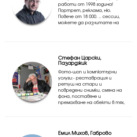
работи от 1998 година!
Портрет, реклама, ню.
Повече от 18 000. .. сессии,
можете да разчитате на
изпълнението на всички
свои замисли, дали това е
реклама, студийная
фотосесии, еротика,
семейно портфолио ...
Стефан Царски,
Пазарджик
Фото-шоп и компютърни
услуги:- реставрация и
ретуш на стари и
повредени снимки, смяна на
фона, поставяне и
премахване на обекти в тях,
оцветяване на черно-бели
снимки, копиране от стари
негативи,
текстообработка, видео и
Емил Михов, Габрово
аудио записи и презаписи,