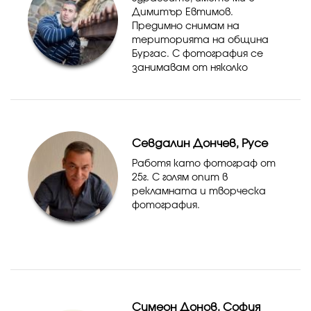
Димитър Евтимов.
Предимно снимам на
територията на община
Бургас. С фотография се
занимавам от няколко
години. Фотографията не е
просто щракане, това е
изкуство. Няколко са
областите, в които съм
насочил внимание: - Детска
Севдалин Дончев, Русе
фот...
Работя като фотограф от
25г. С голям опит в
рекламната и творческа
фотография.
Симеон Донов, София