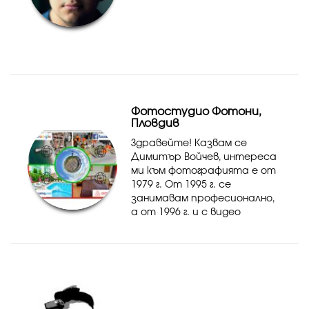
Фотостудио Фотони,
Пловдив
Здравейте! Казвам се
Димитър Войчев, интереса
ми към фотографията е от
1979 г. От 1995 г. се
занимавам професионално,
а от 1996 г. и с видео
заснемане. Областите в
които съм се
специализирал във
фотографията са: -
сватбена - портретна -
пейзажна ...