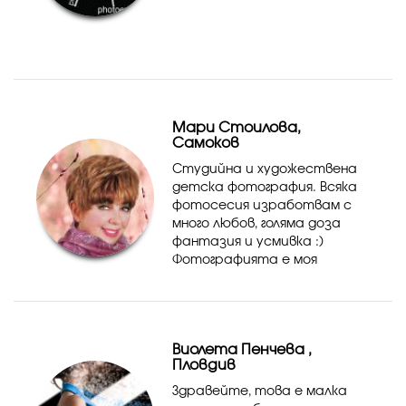
Мари Стоилова,
Самоков
Студийна и художествена
детска фотография. Всяка
фотосесия изработвам с
много любов, голяма доза
фантазия и усмивка :)
Фотографията е моя
страст, начин на живот, на
изразяване а също и
семейно наследство.
Нашето фото е създадено
Виолета Пенчева ,
през далечната 1...
Пловдив
Здравейте, това е малка