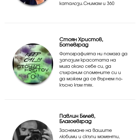
каталози.Снимам и 360
панорамни снимки.Много
харесвам да снимам
портрети, да усетиш
човека пред теб.
Стоян Христов,
Ботевград
Фотографията ни помага да
запазим красотата на
мига около себе си, да
съхраним спомените си и
да можем да се върнем по-
късно към тях.
Фотографията може да
направи от нас художник,
който без четка и бои
създава картини.
Павлин Белев,
Благоевград
Заснемане на вашите
любими и скъпи моменти,