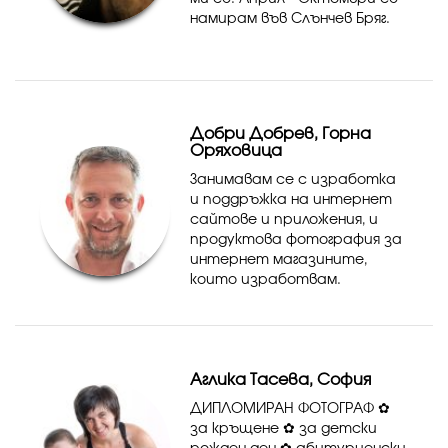
намирам във Слънчев Бряг.
Декември - Март във
Банско!
Добри Добрев, Горна
Оряховица
Занимавам се с изработка
и поддръжка на интернет
сайтове и приложения, и
продуктова фотография за
интернет магазините,
които изработвам.
Аглика Тасева, София
ДИПЛОМИРАН ФОТОГРАФ ✿
за кръщене ✿ за детски