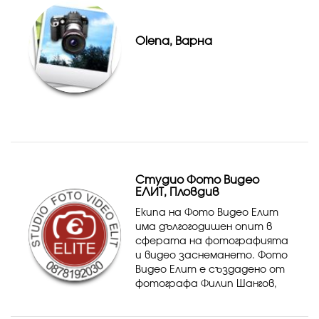
Olena, Варна
Студио Фото Видео
ЕЛИТ, Пловдив
Екипа на Фото Видео Елит
има дългогодишен опит в
сферата на фотографията
и видео заснемането. Фото
Видео Елит е създадено от
фотографа Филип Шангов,
който работи успоредно
със своята колежка и