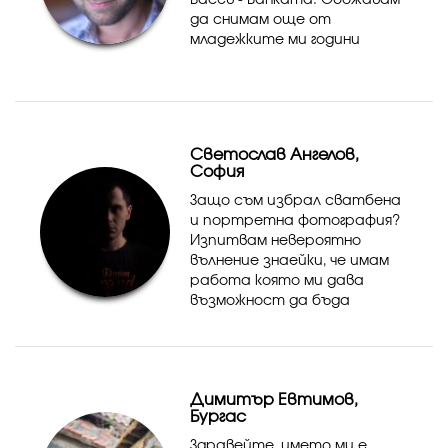
Васев - Ванката. Обожавам
да снимам още от
младежките ми години
когато снимах на лента и си
копирах снимките на
тавана в тъмната стаичка
:) И ето станаха над 20
години вече, а тази любов
Светослав Ангелов,
к...
София
Защо съм избрал сватбена
и портретна фотография?
Изпитвам невероятно
вълнение знаейки, че имам
работа която ми дава
възможност да бъда
креативен, докато
документирам едно от най-
важните събития за Вас-
Вашата сватба. Търся в
Димитър Евтимов,
снимките си, онези редки и
Бургас
с...
Здравейте, името ми е