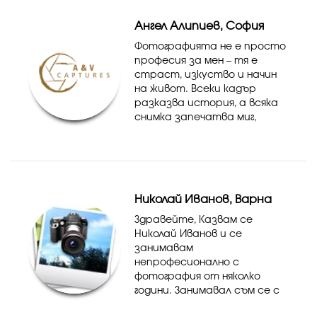
Ангел Алипиев, София
Фотографията не е просто
професия за мен – тя е
страст, изкуство и начин
на живот. Всеки кадър
разказва история, а всяка
снимка запечатва миг,
който никога повече няма да
се повтори по същия начин.
Още от ранна възраст ме
привличаше магията на
светл...
Николай Иванов, Варна
Здравейте, Казвам се
Николай Иванов и се
занимавам
непрофесионално с
фотография от няколко
години. Занимавал съм се с
продуктова фотография на