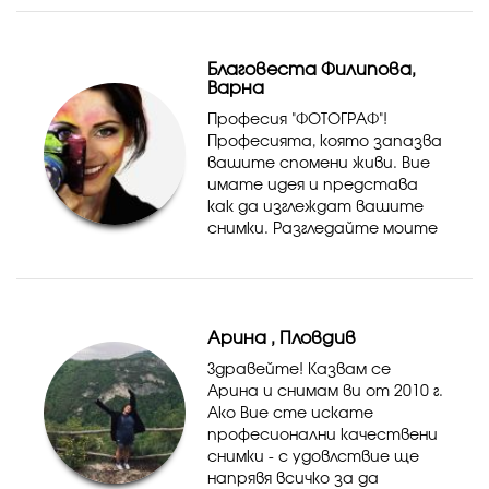
използвайте именно тях за
да се свържете с мен! Тук не
отговарям на запитвания!
Благовеста Филипова,
Варна
Професия "ФОТОГРАФ"!
Професията, която запазва
вашите спомени живи. Вие
имате идея и представа
как да изглеждат вашите
снимки. Разгледайте моите
фотографии, ако те
отговарят на вашия стил и
очаквания се свържете с
мен. Ще се радвам аз ...
Арина , Пловдив
Здравейте! Казвам се
Арина и снимам ви от 2010 г.
Ако Вие сте искате
професионални качествени
снимки - с удовлствие ще
напрявя всичко за да