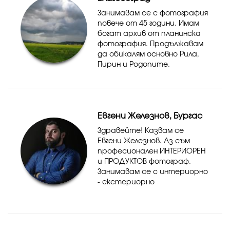
качес...
Занимавам се с фотография
повече от 45 години. Имам
богат архив от планинска
фотография. Продължавам
да обикалям основно Рила,
Пирин и Родопите.
Евгени Железнов, Бургас
Здравейте! Казвам се
Евгени Железнов. Аз съм
професионален ИНТЕРИОРЕН
и ПРОДУКТОВ фотограф.
Занимавам се с интериорно
- екстериорно
фотозаснемане и рекламна
продуктова фотография за
уебсайтове, каталози,
реклама, социални мрежи,