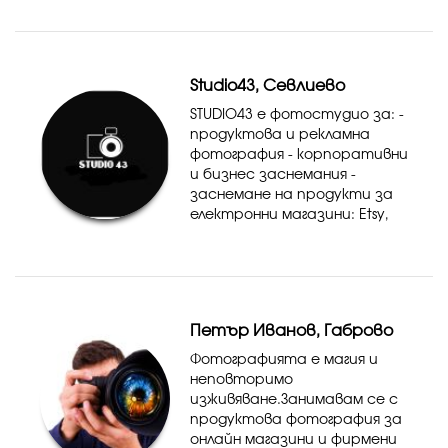
Studio43, Севлиево
STUDIO43 e фотостудио за: -
продуктова и рекламна
фотография - корпоративни
и бизнес заснемания -
заснемане на продукти за
електронни магазини: Etsy,
Amazon, Ebay, Emag и др. -
семейни и детски
фотосесии - коледни
фотосесии
Петър Иванов, Габрово
Фотографията е магия и
неповторимо
изживяване.Занимавам се с
продуктова фотография за
онлайн магазини и фирмени