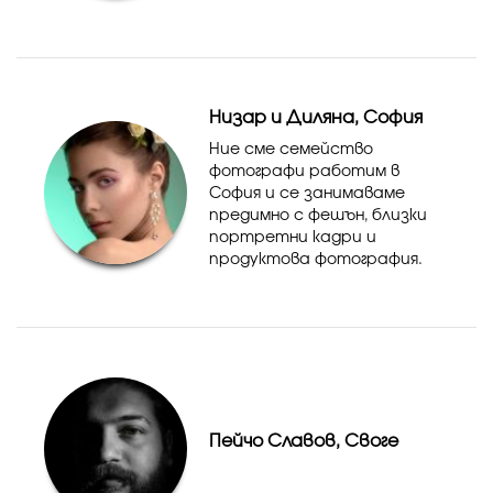
получите най хубав
резултат! Моля, пишете ми
на лично в Инстаграм ако
имате запитвания:
@photo.plovdiv Моят у...
Низар и Диляна, София
Ние сме семейство
фотографи работим в
София и се занимаваме
предимно с фешън, близки
портретни кадри и
продуктова фотография.
Работата ни е
представена в България и в
чужбина на плакати и
онлайн. Всички кадри
минават обработка на най-
високи международни ...
Пейчо Славов, Своге