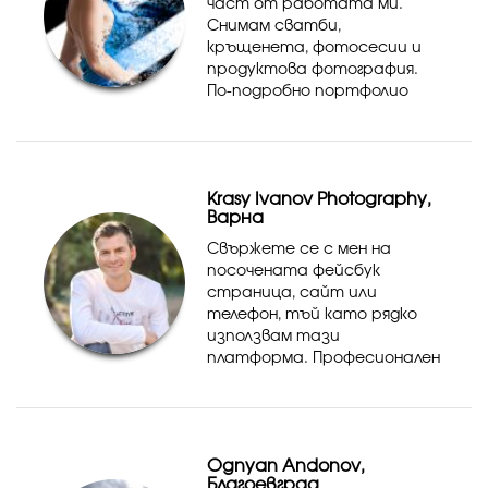
част от работата ми.
Снимам сватби,
кръщенета, фотосесии и
продуктова фотография.
По-подробно портфолио
можете да разгледате на
сайта или ФБ. страницата
ми.
Krasy Ivanov Photography,
Варна
Свържете се с мен на
посочената фейсбук
страница, сайт или
телефон, тъй като рядко
използвам тази
платформа. Професионален
фотограф с внимание към
детайла и индивидуално
отношение към клиентите.
Визия за улавяне в кадър на
Ognyan Andonov,
най-добрите моменти с
Благоевград