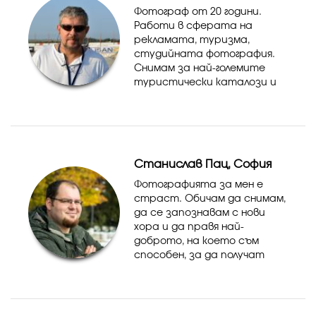
и...
Фотограф от 20 години.
Работи в сферата на
рекламата, туризма,
студийната фотография.
Снимам за най-големите
туристически каталози и
пътеводители. С голям
опит в сватбената
фотография.
Станислав Пац, София
Фотографията за мен е
страст. Обичам да снимам,
да се запознавам с нови
хора и да правя най-
доброто, на което съм
способен, за да получат
добри снимки. Засега съм
снимал предимно деца,
кръщенета и фотосесии на
момичета. Разполагам и с