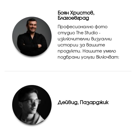
уникален и различен стил
извън стандартните и
Боян Христов,
познати кадри...
Благоевград
Професионално фото
студио The Studio -
изключителни визуални
истории за вашите
продукти. Нашите умело
подбрани услуги включват:
Рекламна фотография: Нека
вашият продукт засияе в
светлината на рекламата
с нашите креативни и
внимателно изпълнени
кадри....
Дейвид, Пазарджик