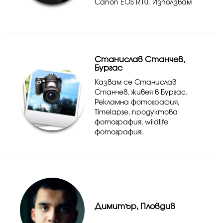
Canon EOS R10. Използвам
обектив 50мм рф, който е
силно подходящ за
портрети.
Станислав Станчев,
Бургас
Казвам се Станислав
Станчев, живея в Бургас.
Рекламна фотография,
Timelapse, продуктова
фотография, wildlife
фотография.
Димитър, Пловдив