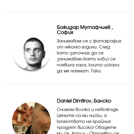
предлагам ниски
конкурентни цени, отлично
качество и ефективна
работа. Може да...
Божидар Мутафчиев ,
София
Занимавам се с фотография
от няколко години. След
като започнах да се
занимавам (като хоби) се
появиха хора, които искаха
да ме наемат. Така
започнах постепенно да го
превръщам в професия.
Daniel Dimitrov, Банско
Снимам всичко и навсякъде.
Цените са ми ниски, а
качеството на крайния
продукт високо! Обадете
ми се. Април - Октомври се