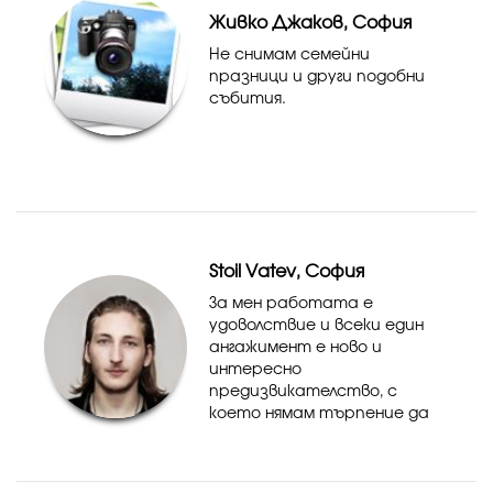
Живко Джаков, София
Не снимам семейни
празници и други подобни
събития.
Stoil Vatev, София
За мен работата е
удоволствие и всеки един
ангажимент е ново и
интересно
предизвикателство, с
което нямам търпение да
се заема. Залагам на високо
качество, най-новата,
професионална техника,