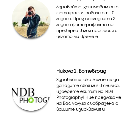
Здравейте, занимавам се с
фотография повече от 10
години. През последните 3
години фотографията се
превърна в моя професия и
цялото ми време е
посветено на нея. За мен ще
е удоволствие да
запечатам за времето,
емоциите, усмивките и
атмосферата от ...
Николай, Ботевград
Здравейте, ако желаете да
запазите своя миг в снимка,
изберете екипът на NDB
Photography! Ние предлагаме
на Вас услуга съобразена с
вашите изисквания и
желания. Защото за Нас
важните сте Вие!