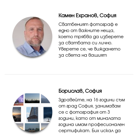
дизайнер Таня Стоянова.
Към екипа на Фото Видео
Камен Ехранов, София
Елит наскор...
Сватбеният фотограф е
едно от важните неща,
коeто трябва да изберете
за сватбата си лично.
Уверете се, че виждането
за света на вашият
сватбен фотограф е близко
до вашето. Разгледайте
снимки, портфолиа,
поговорете с него. Това ще
ви даде представа,...
Борислав, София
Здравейте, на 16 години съм
от град София, занимавам
се с фотография от 3
години, като от миналата
година имам професионален
сертификат. Бих искал да
Ви бъда полезен, като