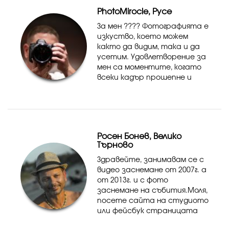
за международни търгов...
PhotoMirocle, Русе
За мен ???? Фотографията е
изкуство, което можем
както да видим, така и да
усетим. Удовлетворение за
мен са моментите, когато
всеки кадър прошепне и
разкрие своята история и
събуди същите усещания и
у Вас. Като изключително
позитивен човек, Ви каня ...
Росен Бонев, Велико
Търново
Здравейте, занимавам се с
видео заснемане от 2007г. а
от 2013г. и с фото
заснемане на събития.Моля,
посете сайта на студиото
или фейсбук страницата
за повече информация и