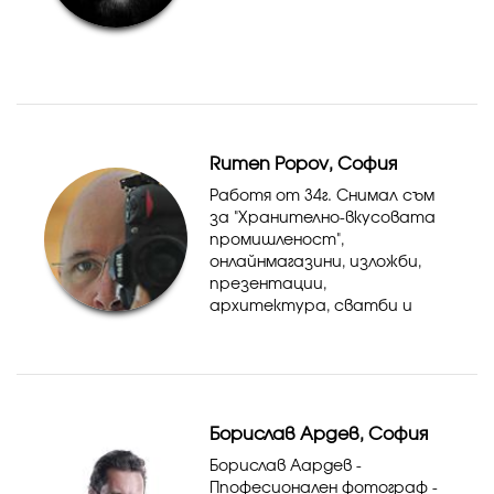
Rumen Popov, София
Работя от 34г. Снимал съм
за "Хранително-вкусовата
промишленост",
онлайнмагазини, изложби,
презентации,
архитектура, сватби и
други весели и тъжни
поводи.
Борислав Ардев, София
Борислав Аардев -
Ппофесионален фотограф -