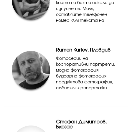
които не бихте искали да
изпуснете. Моля,
оставяйте телефонен
номер към текста на
заявката. Услугата важи за
Благоевград и района, за по-
далечни локации, моля
изпратете запитване.
Rumen Kurtev, Пловдив
Фотосесии на
корпоративни портрети,
модна фотография,
будоарна фотография
продуктова фотография,
събития и репортажи
Стефан Димитров,
Бургас