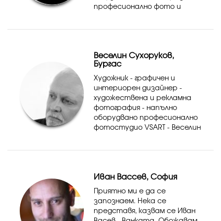
професионално фото и
видеозаснемане на
тържества и събития.
Веселин Сухоруков,
Бургас
Художник - графичен и
интериорен дизайнер -
художествена и рекламна
фотография - напълно
оборудвано професионално
фотостудио VSART - Веселин
Сухоруков Моля пишете ми
само на лично с
контактите от моя Уеб
сайт посочен в профила ми.
Иван Вассев, София
Моля не използв...
Приятно ми е да се
запознаем. Нека се
представя, казвам се Иван