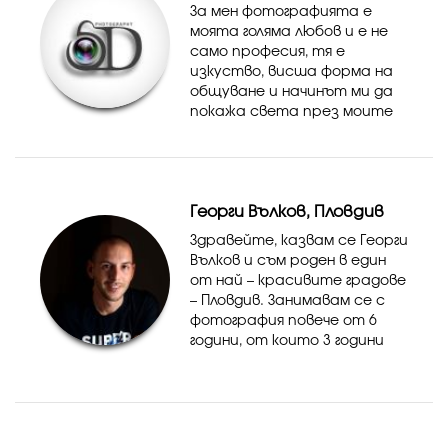
За мен фотографията е
моята голяма любов и е не
само професия, тя е
изкуство, висша форма на
общуване и начинът ми да
покажа света през моите
очи. Силното ми желание да
създавам модерна и
стойностна
професионална фотография
Георги Вълков, Пловдив
и натрупания опит ми
помагат ...
Здравейте, казвам се Георги
Вълков и съм роден в един
от най – красивите градове
– Пловдив. Занимавам се с
фотография повече от 6
години, от които 3 години
професионално. Със своето
творчество показвам
красивата връзка между
хората, като улавям всек...