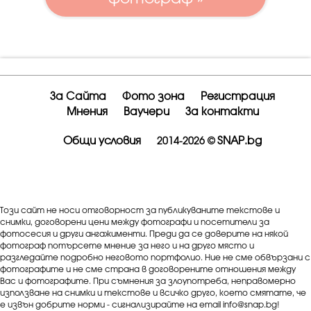
За Сайта
Фото зона
Регистрация
Мнения
Ваучери
За контакти
Общи условия
SNAP.bg
2014-2026 ©
Този сайт не носи отговорност за публикуваните текстове и
снимки, договорени цени между фотографи и посетители за
фотосесия и други ангажименти. Преди да се доверите на някой
фотограф потърсете мнение за него и на друго място и
разгледайте подробно неговото портфолио. Ние не сме обвързани с
фотографите и не сме страна в договорените отношения между
Вас и фотографите. При съмнения за злоупотреба, неправомерно
използване на снимки и текстове и всичко друго, което смятате, че
е извън добрите норми - сигнализирайте на email info@snap.bg!