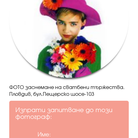
ФОТО заснемане на сватбени тържества.
Пловдив, бул.Пещерско шосе-103
Изпрати запитване до този
фотограф:
Име: