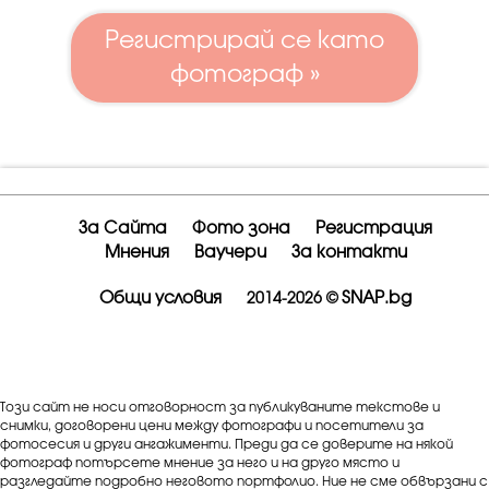
Регистрирай се като
фотограф »
За Сайта
Фото зона
Регистрация
Мнения
Ваучери
За контакти
Общи условия
SNAP.bg
2014-2026 ©
Този сайт не носи отговорност за публикуваните текстове и
снимки, договорени цени между фотографи и посетители за
фотосесия и други ангажименти. Преди да се доверите на някой
фотограф потърсете мнение за него и на друго място и
разгледайте подробно неговото портфолио. Ние не сме обвързани с