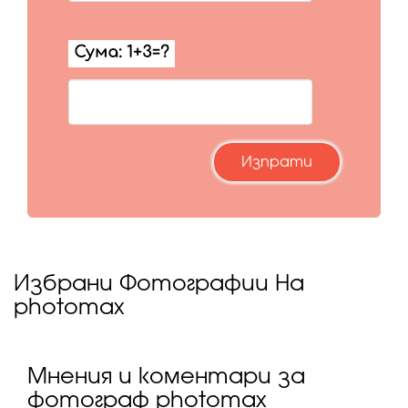
Избрани Фотографии На
photomax
Мнения и коментари за
фотограф photomax