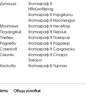
 Дупница
Фотограф в
Ивайловград
Фотограф в Кърджали
Фотограф в Кюстендил
 Монтана
Фотограф в Несебър
 Пазарджик
Фотограф в Перник
Плевен
Фотограф в Поморие
 Раднево
Фотограф в Радомир
 Самоков
Фотограф в Сандански
 Смолян
Фотограф в Стара
Загора
Хасково
Фотограф в Чирпан
акти
Общи условия