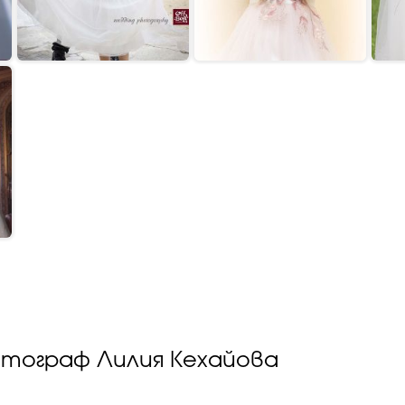
отограф Лилия Кехайова