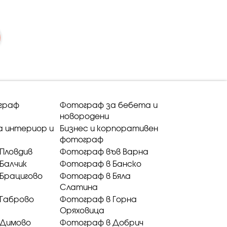
граф
Фотограф за бебета и
новородени
а интериор и
Бизнес и корпоративен
фотограф
Пловдив
Фотограф във Варна
Балчик
Фотограф в Банско
Брацигово
Фотограф в Бяла
Слатина
 Габрово
Фотограф в Горна
Оряховица
 Димово
Фотограф в Добрич