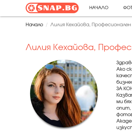
НАЧАЛО
ФОТ
Начало
Лилия Кехайова, Професионален
Лилия Кехайова, Профе
Здрав
Ако с
качес
бизне
ЗА КО
Казва
ми бя
опит,
фотог
Акаде
изкус