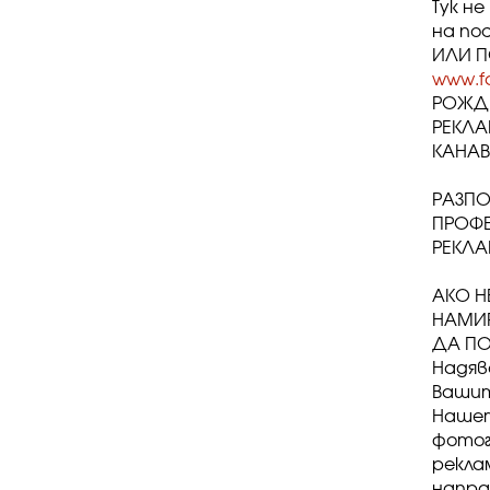
Тук н
на по
ИЛИ П
www.fa
РОЖДЕ
РЕКЛА
КАНАВ
РАЗПО
ПРОФ
РЕКЛА
АКО Н
НАМИР
ДА ПО
Надяв
Вашит
Нашет
фотог
рекла
напра