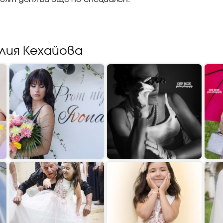
лия Кехайова