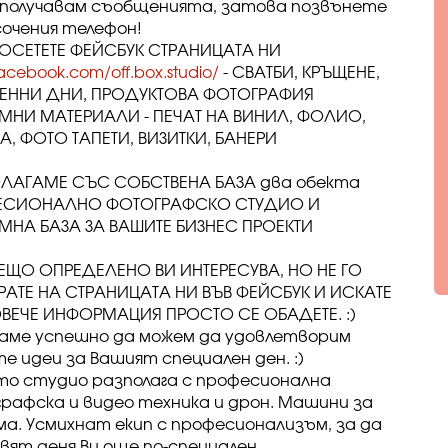
е получавам съобщенията, затова позвънете
сочения телефон!
ОСЕТЕТЕ ФЕЙСБУК СТРАНИЦАТА НИ
cebook.com/off.box.studio/
- СВАТБИ, КРЪЩЕНЕ,
ННИ ДНИ, ПРОДУКТОВА ФОТОГРАФИЯ
МНИ МАТЕРИАЛИ - ПЕЧАТ НА ВИНИЛ, ФОЛИО,
А, ФОТО ТАПЕТИ, ВИЗИТКИ, БАНЕРИ
ЛАГАМЕ СЪС СОБСТВЕНА БАЗА два обекта
ЕСИОНАЛНО ФОТОГРАФСКО СТУДИО И
МНА БАЗА ЗА ВАШИТЕ БИЗНЕС ПРОЕКТИ
ЕЩО ОПРЕДЕЛЕНО ВИ ИНТЕРЕСУВА, НО НЕ ГО
АТЕ НА СТРАНИЦАТА НИ ВЪВ ФЕЙСБУК И ИСКАТЕ
ВЕЧЕ ИНФОРМАЦИЯ ПРОСТО СЕ ОБАДЕТЕ. :)
аме успешно да можем да удовлетворим
е идеи за Вашият специален ден. :)
о студио разполага с професионална
рафска и видео техника и дрон. Машини за
ма. Усмихнат екип с професионализъм, за да
вят деня Ви още по-специален.