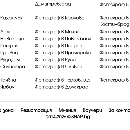
Димитровград
Фотограф в
 Казанлък
Фотограф в Карлово
Фотограф в
Костинброд
 Лом
Фотограф в Мизия
Фотограф в
 Нови пазар
Фотограф в Павел баня
Фотограф в
 Петрич
Фотограф в Пирдоп
Фотограф в 
 Правец
Фотограф в Приморско
Фотограф в
 Рудозем
Фотограф в Русе
Фотограф в
 Силистра
Фотограф в Сливен
Фотограф в
Трявна
Фотограф в Търговище
Фотограф в 
 Ямбол
Фотограф в Друг град
 зона
Регистрация
Мнения
Ваучери
За конт
SNAP.bg
2014-2026 ©