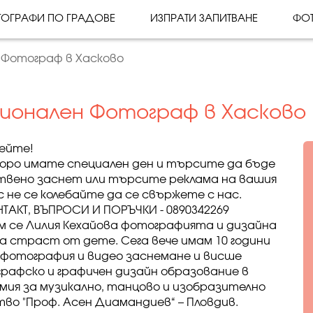
ОГРАФИ ПО ГРАДОВЕ
ИЗПРАТИ ЗАПИТВАНЕ
ФО
 Фотограф в Хасково
сионален Фотограф в Хасково
ейте!
коро имате специален ден и търсите да бъде
твено заснет или търсите реклама на вашия
с не се колебайте да се свържете с нас.
НТАКТ, ВЪПРОСИ И ПОРЪЧКИ - 0890342269
м се Лилия Кехайова фотографията и дизайна
ха страст от дете. Сега вече имам 10 години
 фотография и видео заснемане и висше
рафско и графичен дизайн образование в
мия за музикално, танцово и изобразително
тво "Проф. Асен Диамандиев“ – Пловдив.