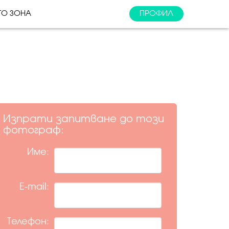
ТО ЗОНА
ПРОФИЛ
Изпрати запитване до този
фотограф:
Име:
E-mail:
Телефон: