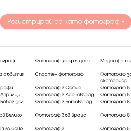
Регистрирай се като фотограф »
ограф
Фотограф за кръщене
Моден фото
а събития
Спортен фотограф
Фотограф з
екстериор
графи
Фотограф в София
Фотограф в 
 Априлци
Фотограф в Асеновград
Фотограф в 
Бобов дол
Фотограф в Ботевград
Фотограф в 
ъв Велико
Фотограф във Враца
Фотограф в
 Гълъбово
Фотограф в
Фотограф в