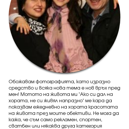
Обожавам фотографията, като изразно
средство и всяка нова тема е нов връх пред
мен! Мотото на живота ми "Ако си дал на
хората, не си живял напразно" ме кара да
показвам ежедневно на хората красотата
на живота през моите обективи. Не мога да
кажа, че съм само рекламен, спортен,
сватбен или някаква друга категория