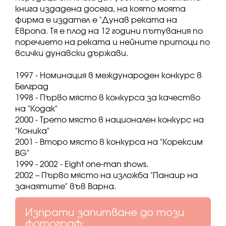
книга издадена досега, на която моята
фирма е издател е "Дунав реката на
Европа. Тя е плод на 12 години пътувания по
поречието на реката и нейните притоци по
всички дунавски държави.
1997 - Номинация в международен конкурс в
Белград
1998 - Първо място в конкурса за качество
на "Кодак"
2000 - Трето място в национален конкурс на
"Коника"
2001 - Второ място в конкурса на "Корексим
BG"
1999 - 2002 - Eight one-man shows.
2002 – Първо място на изложба "Панаир на
занаятите" във Варна.
Изпрати запитване до този
фотограф: