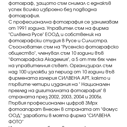
фотограф, защото съм снимал с еднакъв
успех всичко изброено без подводна
фотография.
С професионална фотография се занимавам
от 1991 година. Управител съм на фирма
"Силвена Русе" ЕООД и собственик на
фотографски студия в Русе и Силистра.
Съосновател съм на "Русенско фотографско
общество", членувал съм 10 години във
"Фотографска Академия", а 5 от тях бях член
на управителния съвет. Организирал съм
над 100 изложби за период от 10 години във
фирмената галерия СИЛВЕНА АРТ, както и
първите четири издания на " Национален
преглед на дигиталната фотография" в
страната през 2002, 2003, 2004 и 2005г.
Първия професионален цифров 3Мpx
фотоапарат внесен в страната от "Фомус
ООД" заработи в моята фирма "СИЛВЕНА
ФОТО"