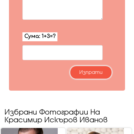
Избрани Фотографии На
Красимир Искъров Иванов