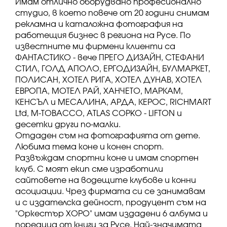
Имам отлично оборудвано професионално
студио, в което повече от 20 години снимам
рекламна и каталожна фотография на
работещия бизнес в региона на Русе. По
известните ми фирмени клиенти са
ФАНТАСТИКО - вече ПРЕГО ДИЗАЙН, СТЕФАНИ
СТИЛ, ГОЛД АПОЛО, ЕРГОДИЗАЙН, БУЛМАРКЕТ,
ПОЛИСАН, ХОТЕЛ РИГА, ХОТЕЛ ДУНАВ, ХОТЕЛ
ЕВРОПА, МОТЕЛ РАЙ, ХАНЧЕТО, МАРКАМ,
КЕНСЪЛ и МЕСАЛИНА, АРДА, КЕРОС, RICHMART
Ltd, M-TOBACCO, ATLAS COPKO - LIFTON и
десетки други по-малки.
Отдаден съм на фотографията от дете.
Любима тема коне и конен спорт.
Развъждам спортни коне и имам спортен
клуб. С моят екип сме изработили
сайтовете на водещите клубове и конни
асоциации. Чрез фирмата си се занимавам
и с издателска дейност, продуцент съм на
"Оркестър ХОРО" имам издадени 6 албума и
поредица от книги за Русе. Най-значимата