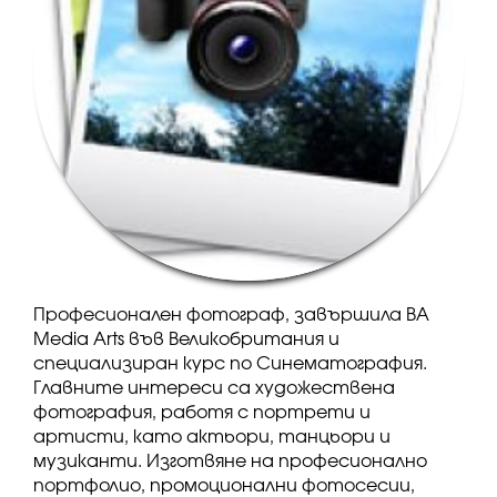
Професионален фотограф, завършила BA
Media Arts във Великобритания и
специализиран курс по Синематография.
Главните интереси са художествена
фотография, работя с портрети и
артисти, като актьори, танцьори и
музиканти. Изготвяне на професионално
портфолио, промоционални фотосесии,