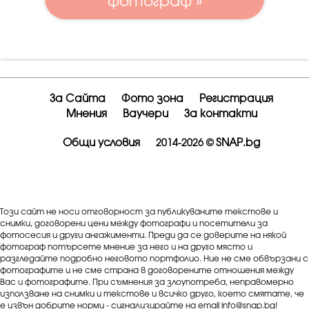
фотограф »
За Сайта
Фото зона
Регистрация
Мнения
Ваучери
За контакти
Общи условия
SNAP.bg
2014-2026 ©
Този сайт не носи отговорност за публикуваните текстове и
снимки, договорени цени между фотографи и посетители за
фотосесия и други ангажименти. Преди да се доверите на някой
фотограф потърсете мнение за него и на друго място и
разгледайте подробно неговото портфолио. Ние не сме обвързани с
фотографите и не сме страна в договорените отношения между
Вас и фотографите. При съмнения за злоупотреба, неправомерно
използване на снимки и текстове и всичко друго, което смятате, че
е извън добрите норми - сигнализирайте на email info@snap.bg!