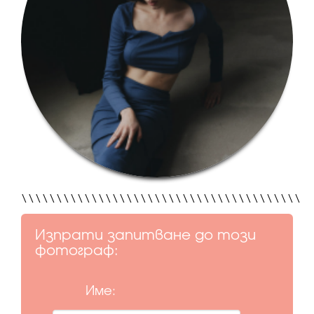
\\\\\\\\\\\\\\\\\\\\\\\\\\\\\\\\\\\\\\\\
Изпрати запитване до този
фотограф:
Име: