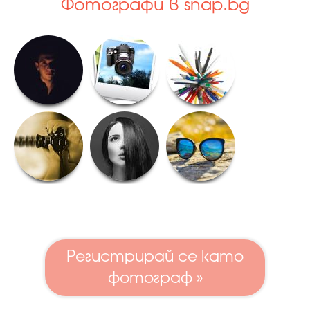
Фотографи в snap.bg
Регистрирай се като
фотограф »