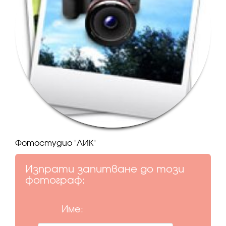
Фотостудио "ЛИК"
Изпрати запитване до този
фотограф:
Име: