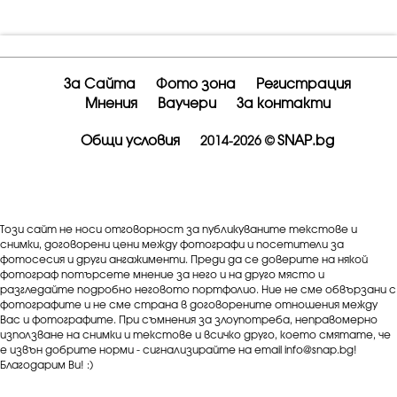
За Сайта
Фото зона
Регистрация
Мнения
Ваучери
За контакти
Общи условия
SNAP.bg
2014-2026 ©
Този сайт не носи отговорност за публикуваните текстове и
снимки, договорени цени между фотографи и посетители за
фотосесия и други ангажименти. Преди да се доверите на някой
фотограф потърсете мнение за него и на друго място и
разгледайте подробно неговото портфолио. Ние не сме обвързани с
фотографите и не сме страна в договорените отношения между
Вас и фотографите. При съмнения за злоупотреба, неправомерно
използване на снимки и текстове и всичко друго, което смятате, че
е извън добрите норми - сигнализирайте на email info@snap.bg!
Благодарим Ви! :)