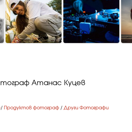
отограф Атанас Куцев
ф
/
Продуктов фотограф
/
Други Фотографи