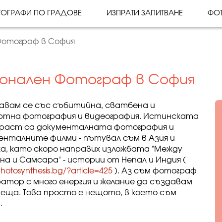
ОГРАФИ ПО ГРАДОВЕ
ИЗПРАТИ ЗАПИТВАНЕ
ФО
Фотограф в София
онален Фотограф в София
авам се със събитийна, сватбена и
ртна фотография и видеография. Истинската
раст са документалната фотография и
енталните филми - пътувал съм в Азия и
а, като скоро направих изложбата "Между
на и Самсара" - истории от Непал и Индия (
otosynthesis.bg/?article=425
). Аз съм фотограф
ратор с много енергия и желание да създавам
неща. Това просто е нещото, в което съм
.