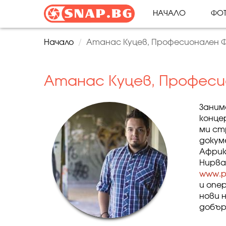
НАЧАЛО
ФОТ
Начало
Атанас Куцев, Професионален 
Атанас Куцев, Професи
Заним
конце
ми ст
докум
Африк
Нирва
www.ph
и опе
нови 
добър