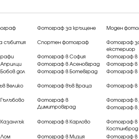
ограф
Фотограф за кръщене
Моден фото
а събития
Спортен фотограф
Фотограф з
екстериор
графи
Фотограф в София
Фотограф в 
 Априлци
Фотограф в Асеновград
Фотограф в 
Бобов дол
Фотограф в Ботевград
Фотограф в 
ъв Велико
Фотограф във Враца
Фотограф в
 Гълъбово
Фотограф в
Фотограф в
Димитровград
Фотограф в
 Казанлък
Фотограф в Карлово
Фотограф в
Костинброд
 Лом
Фотограф в Мизия
Фотограф в