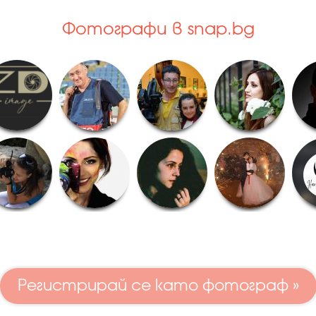
Фотографи в snap.bg
Регистрирай се като фотограф »