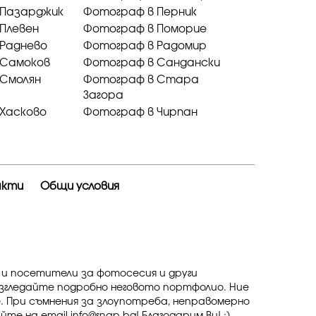
 Пазарджик
Фотограф в Перник
Плевен
Фотограф в Поморие
 Раднево
Фотограф в Радомир
 Самоков
Фотограф в Сандански
 Смолян
Фотограф в Стара
Загора
Хасково
Фотограф в Чирпан
акти
Общи условия
 и посетители за фотосесия и други
азгледайте подробно неговото портфолио. Ние
. При съмнения за злоупотреба, неправомерно