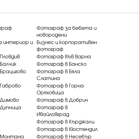
граф
Фотограф за бебета и
новородени
а интериор и
Бизнес и корпоративен
фотограф
Пловдив
Фотограф във Варна
Балчик
Фотограф в Банско
Брацигово
Фотограф в Бяла
Слатина
 Габрово
Фотограф в Горна
Оряховица
 Димово
Фотограф в Добрич
 Дупница
Фотограф в
Ивайловград
Фотограф в Кърджали
Фотограф в Кюстендил
 Монтана
Фотограф в Несебър