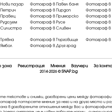
 Нови пазар
Фотограф в Павел баня
Фотограф в
 Петрич
Фотограф в Пирдоп
Фотограф в 
 Правец
Фотограф в Приморско
Фотограф в
 Рудозем
Фотограф в Русе
Фотограф в
 Силистра
Фотограф в Сливен
Фотограф в
Трявна
Фотограф в Търговище
Фотограф в 
 Ямбол
Фотограф в Друг град
 зона
Регистрация
Мнения
Ваучери
За конт
SNAP.bg
2014-2026 ©
ите текстове и снимки, договорени цени между фотографи
фотограф потърсете мнение за него и на друго място и р
рана в договорените отношения между Вас и фотографите