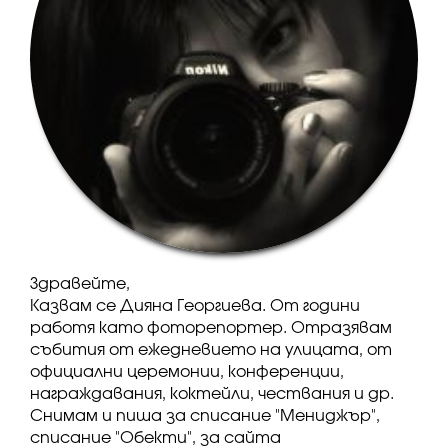
Здравейте,
Казвам се Дияна Георгиева. От години
работя като фоторепортер. Отразявам
събития от ежедневието на улицата, от
официални церемонии, конференции,
награждавания, коктейли, чествания и др.
Снимам и пиша за списание "Мениджър",
списание "Обекти", за сайта