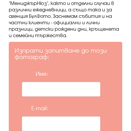
"МениджърНюз", както и отделни случаи в
различни ежедневници, а също така и за
агенция БулФото. Заснемам събития и на
частни клиенти - официални и лични
празници, детски рождени дни, кръщенета
и семейни тържества.
Изпрати запитване до този
фотограф:
Име:
E-mail: