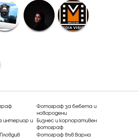
граф
Фотограф за бебета и
новородени
а интериор и
Бизнес и корпоративен
фотограф
Пловдив
Фотограф във Варна