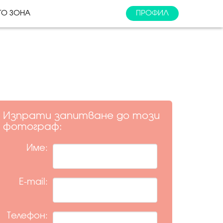
ТО ЗОНА
ПРОФИЛ
Изпрати запитване до този
фотограф:
Име:
E-mail:
Телефон: