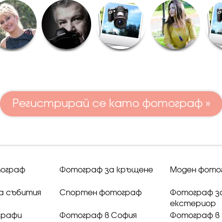
Регистрирай се като фотограф »
ограф
Фотограф за кръщене
Моден фото
а събития
Спортен фотограф
Фотограф з
екстериор
графи
Фотограф в София
Фотограф в 