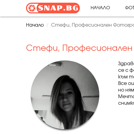
НАЧАЛО
ФОТ
Начало
Стефи, Професионален Фотогр
Стефи, Професионален
Здрав
се с 
към т
Все о
но ня
Мечта
снимки