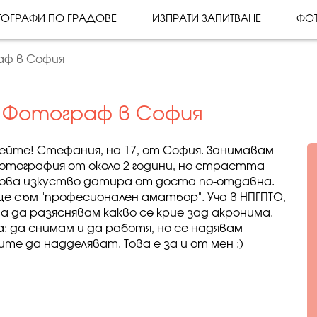
ОГРАФИ ПО ГРАДОВЕ
ИЗПРАТИ ЗАПИТВАНЕ
ФО
аф в София
 Фотограф в София
ейте! Стефания, на 17, от София. Занимавам
фотография от около 2 години, но страстта
ова изкуство датира от доста по-отдавна.
ще съм "професионален аматьор". Уча в НПГПТО,
ма да разяснявам какво се крие зад акронима.
: да снимам и да работя, но се надявам
те да надделяват. Това е за и от мен :)