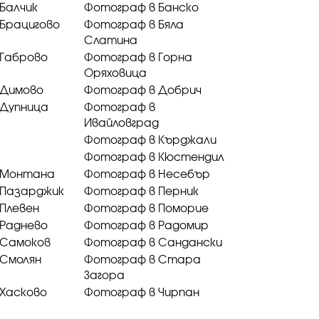
Балчик
Фотограф в Банско
Брацигово
Фотограф в Бяла
Слатина
 Габрово
Фотограф в Горна
Оряховица
 Димово
Фотограф в Добрич
 Дупница
Фотограф в
Ивайловград
Фотограф в Кърджали
Фотограф в Кюстендил
 Монтана
Фотограф в Несебър
 Пазарджик
Фотограф в Перник
Плевен
Фотограф в Поморие
 Раднево
Фотограф в Радомир
 Самоков
Фотограф в Сандански
 Смолян
Фотограф в Стара
Загора
Хасково
Фотограф в Чирпан