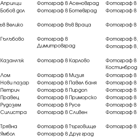
 Априлци
Фотограф в Асеновград
Фотограф в 
Бобов дол
Фотограф в Ботевград
Фотограф в 
ъв Велико
Фотограф във Враца
Фотограф в
 Гълъбово
Фотограф в
Фотограф в
Димитровград
Фотограф в
 Казанлък
Фотограф в Карлово
Фотограф в
Костинброд
 Лом
Фотограф в Мизия
Фотограф в
 Нови пазар
Фотограф в Павел баня
Фотограф в
 Петрич
Фотограф в Пирдоп
Фотограф в 
 Правец
Фотограф в Приморско
Фотограф в
 Рудозем
Фотограф в Русе
Фотограф в
 Силистра
Фотограф в Сливен
Фотограф в
Трявна
Фотограф в Търговище
Фотограф в 
 Ямбол
Фотограф в Друг град