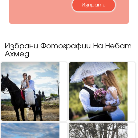
Избрани Фотографии На Небат
Ахмед