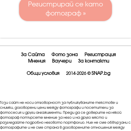
Регистрирай се като
фотограф »
За Сайта
Фото зона
Регистрация
Мнения
Ваучери
За контакти
Общи условия
SNAP.bg
2014-2026 ©
Този сайт не носи отговорност за публикуваните текстове и
снимки, договорени цени между фотографи и посетители за
фотосесия и други ангажименти. Преди да се доверите на някой
фотограф потърсете мнение за него и на друго място и
разгледайте подробно неговото портфолио. Ние не сме обвързани с
фотографите и не сме страна в договорените отношения между