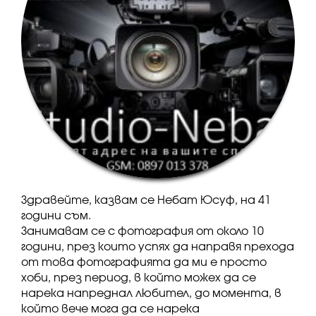
Здравейте, казвам се Небат Юсуф, на 41
години съм.
Занимавам се с фотография от около 10
години, през които успях да направя прехода
от това фотографията да ми е просто
хоби, през период, в който можех да се
нарека напреднал любител, до момента, в
който вече мога да се нарека