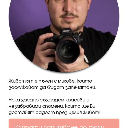
Животът е пълен с мигове, които
заслужават да бъдат запечатани.
Нека заедно създадем красиви и
незабравими спомени, които ще Ви
доставят радост през целия живот!
Изпрати запитване до този