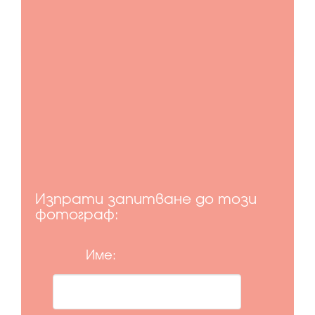
Изпрати запитване до този
фотограф:
Име: