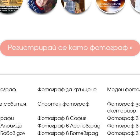
Регистрирай се като фотограф »
ограф
Фотограф за кръщене
Моден фото
а събития
Спортен фотограф
Фотограф з
екстериор
графи
Фотограф в София
Фотограф в 
 Априлци
Фотограф в Асеновград
Фотограф в 
Бобов дол
Фотограф в Ботевград
Фотограф в 