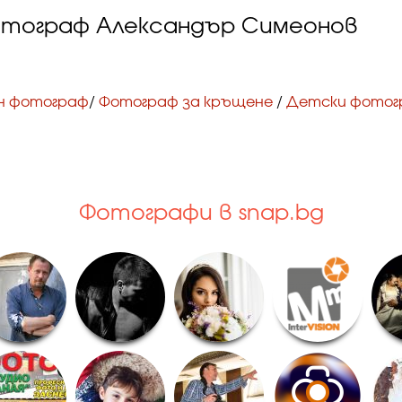
отограф Александър Симеонов
н фотограф
/
Фотограф за кръщене
/
Детски фотог
Фотографи в snap.bg