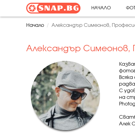
НАЧАЛО
ФОТ
Начало
Александър Симеонов, Професи
Александър Симеонов, 
Казва
фотог
Всяка
радва
С удо
на ст
Photo
Сватб
Алек 