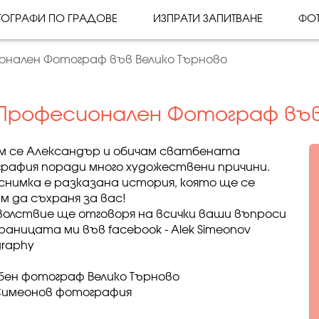
ОГРАФИ ПО ГРАДОВЕ
ИЗПРАТИ ЗАПИТВАНЕ
ФО
онален Фотограф във Велико Търново
Професионален Фотограф във
м се Алeксандър и обичам сватбената
рафия поради много художествени причини.
 снимка е разказана история, която ще се
м да съхраня за вас!
волствие ще отговоря на всички ваши въпроси
раницата ми във facebook - Alek Simeonov
graphy
ен фотограф Велико Търново
Симеонов фотография