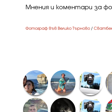
Мнения и коментари за ф
Фотограф във Велико Търново
/
Сватбе