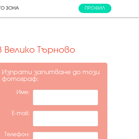
ТО ЗОНА
ПРОФИЛ
 Велико Търново
Изпрати запитване до този
фотограф:
Име:
E-mail:
Телефон: