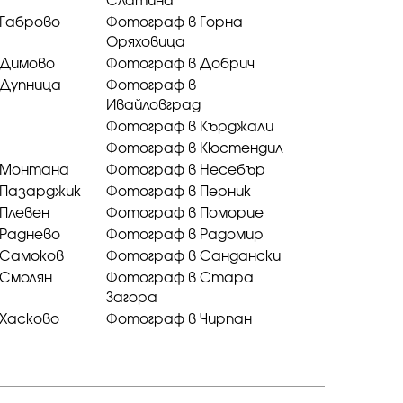
Слатина
 Габрово
Фотограф в Горна
Оряховица
 Димово
Фотограф в Добрич
 Дупница
Фотограф в
Ивайловград
Фотограф в Кърджали
Фотограф в Кюстендил
 Монтана
Фотограф в Несебър
 Пазарджик
Фотограф в Перник
Плевен
Фотограф в Поморие
 Раднево
Фотограф в Радомир
 Самоков
Фотограф в Сандански
 Смолян
Фотограф в Стара
Загора
Хасково
Фотограф в Чирпан