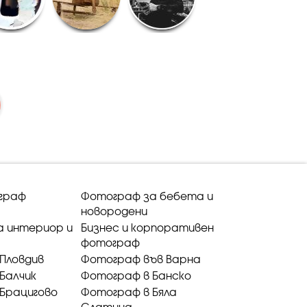
граф
Фотограф за бебета и
новородени
а интериор и
Бизнес и корпоративен
фотограф
Пловдив
Фотограф във Варна
Балчик
Фотограф в Банско
Брацигово
Фотограф в Бяла