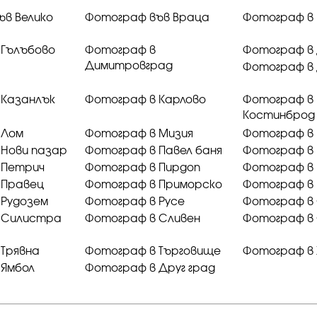
ъв Велико
Фотограф във Враца
Фотограф в
 Гълъбово
Фотограф в
Фотограф в
Димитровград
Фотограф в
 Казанлък
Фотограф в Карлово
Фотограф в
Костинброд
 Лом
Фотограф в Мизия
Фотограф в
 Нови пазар
Фотограф в Павел баня
Фотограф в
 Петрич
Фотограф в Пирдоп
Фотограф в 
 Правец
Фотограф в Приморско
Фотограф в
 Рудозем
Фотограф в Русе
Фотограф в
 Силистра
Фотограф в Сливен
Фотограф в
Трявна
Фотограф в Търговище
Фотограф в 
 Ямбол
Фотограф в Друг град