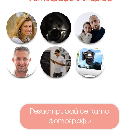
Регистрирай се като
фотограф »