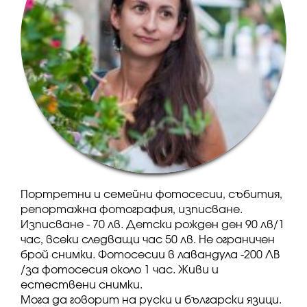
Портретни и семейни фотосесии, събития,
репортажна фотография, изписване.
Изписване - 70 лв. Детски рожден ден 90 лв/1
час, всеки следващи час 50 лв. Не ограничен
брой снимки. Фотосесии в лавандула -200 ЛВ
/за фотосесия около 1 час. Живи и
естествени снимки.
Мога да говорит на руски и български язици.