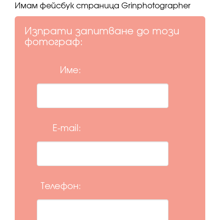
Имам фейсбук страница Grinphotographer
Изпрати запитване до този
фотограф:
Име:
E-mail:
Телефон: