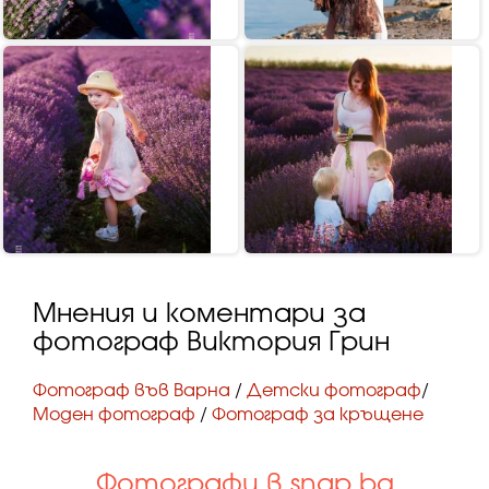
Мнения и коментари за
фотограф Виктория Грин
Фотограф във Варна
/
Детски фотограф
/
Моден фотограф
/
Фотограф за кръщене
Фотографи в snap.bg