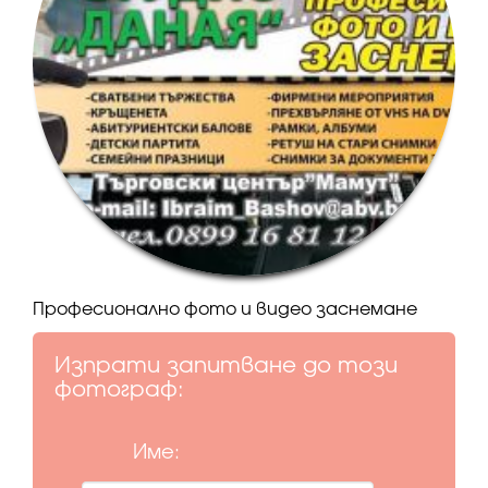
Професионално фото и видео заснемане
Изпрати запитване до този
фотограф:
Име: