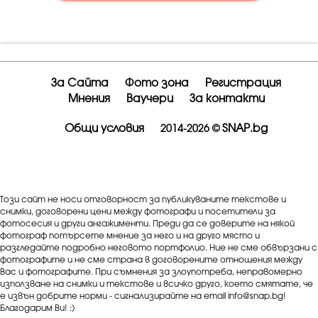
За Сайта
Фото зона
Регистрация
Мнения
Ваучери
За контакти
Общи условия
SNAP.bg
2014-2026 ©
Този сайт не носи отговорност за публикуваните текстове и
снимки, договорени цени между фотографи и посетители за
фотосесия и други ангажименти. Преди да се доверите на някой
фотограф потърсете мнение за него и на друго място и
разгледайте подробно неговото портфолио. Ние не сме обвързани с
фотографите и не сме страна в договорените отношения между
Вас и фотографите. При съмнения за злоупотреба, неправомерно
използване на снимки и текстове и всичко друго, което смятате, че
е извън добрите норми - сигнализирайте на email info@snap.bg!
Благодарим Ви! :)