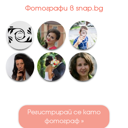
Фотографи в snap.bg
Регистрирай се като
фотограф »