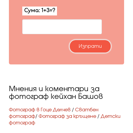
Мнения и коментари за
фотограф кейхан Башов
Фотограф в Гоце Делчев
/
Сватбен
фотограф
/
Фотограф за кръщене
/
Детски
фотограф