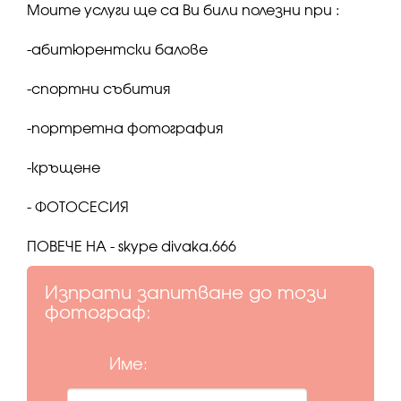
Моите услуги ще са Ви били полезни при :
-абитюрентски бaлове
-спортни събития
-портретна фотография
-кръщене
- ФОТОСЕСИЯ
ПОВЕЧЕ НА - skype divaka.666
Изпрати запитване до този
фотограф:
Име: