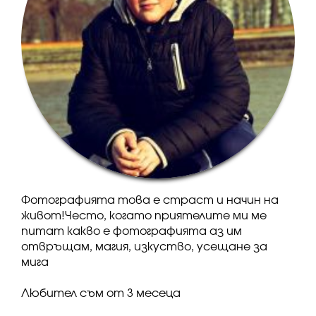
Фотографията това е страст и начин на
живот!Често, когато приятелите ми ме
питат какво е фотографията аз им
отвръщам, магия, изкуство, усещане за
мига
Любител съм от 3 месеца