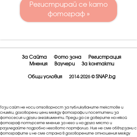
Регистрирай се като
фотограф »
За Сайта
Фото зона
Регистрация
Мнения
Ваучери
За контакти
Общи условия
SNAP.bg
2014-2026 ©
Този сайт не носи отговорност за публикуваните текстове и
снимки, договорени цени между фотографи и посетители за
фотосесия и други ангажименти. Преди да се доверите на някой
фотограф потърсете мнение за него и на друго място и
разгледайте подробно неговото портфолио. Ние не сме обвързани с
фотографите и не сме страна в договорените отношения между