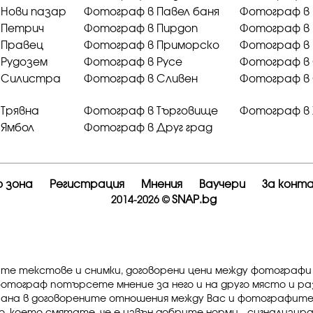
 Нови пазар
Фотограф в Павел баня
Фотограф в
 Петрич
Фотограф в Пирдоп
Фотограф в 
 Правец
Фотограф в Приморско
Фотограф в
 Рудозем
Фотограф в Русе
Фотограф в
 Силистра
Фотограф в Сливен
Фотограф в
Трявна
Фотограф в Търговище
Фотограф в 
 Ямбол
Фотограф в Друг град
 зона
Регистрация
Мнения
Ваучери
За конт
SNAP.bg
2014-2026 ©
ите текстове и снимки, договорени цени между фотографи
фотограф потърсете мнение за него и на друго място и р
рана в договорените отношения между Вас и фотографите