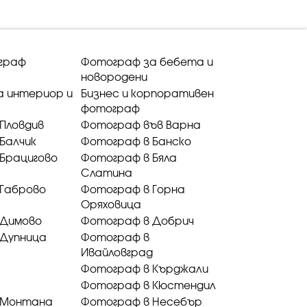
граф
Фотограф за бебета и
новородени
а интериор и
Бизнес и корпоративен
фотограф
Пловдив
Фотограф във Варна
Балчик
Фотограф в Банско
Брацигово
Фотограф в Бяла
Слатина
 Габрово
Фотограф в Горна
Оряховица
 Димово
Фотограф в Добрич
 Дупница
Фотограф в
Ивайловград
Фотограф в Кърджали
Фотограф в Кюстендил
 Монтана
Фотограф в Несебър