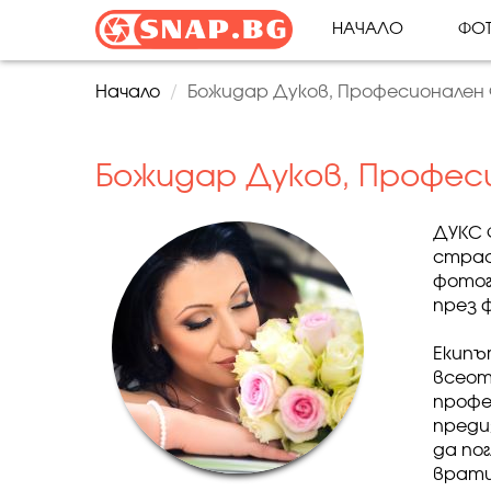
НАЧАЛО
ФОТ
Начало
Божидар Дуков, Професионален
Божидар Дуков, Профес
ДУКС 
страс
фотог
през 
Екипъ
всеот
профе
преди
да по
врати