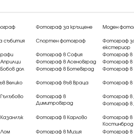
ограф
Фотограф за кръщене
Моден фото
а събития
Спортен фотограф
Фотограф з
екстериор
графи
Фотограф в София
Фотограф в 
 Априлци
Фотограф в Асеновград
Фотограф в 
Бобов дол
Фотограф в Ботевград
Фотограф в 
ъв Велико
Фотограф във Враца
Фотограф в
 Гълъбово
Фотограф в
Фотограф в
Димитровград
Фотограф в
 Казанлък
Фотограф в Карлово
Фотограф в
Костинброд
 Лом
Фотограф в Мизия
Фотограф в