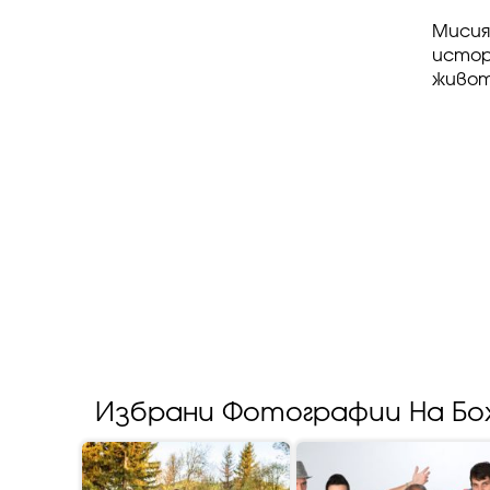
Мисия
истор
живот
Избрани Фотографии На Бо