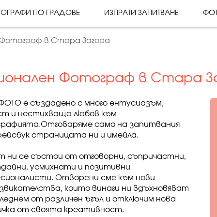
ОГРАФИ ПО ГРАДОВЕ
ИЗПРАТИ ЗАПИТВАНЕ
ФО
 Фотограф в Стара Загора
ионален Фотограф в Стара З
ФОТО е създадено с много ентусиазъм,
т и нестихваща любов към
рафията.Отговаряме само на запитвания
фейсбук страницата ни и имейла.
т ни се състои от отговорни, съпричастни,
дайни, усмихнати и позитивни
сионалисти. Отворени сме към нови
звикателства, които винаги ни вдъхновяват
гледнем от различен ъгъл и отключим нова
чка от своята креативност.