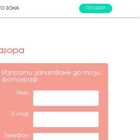
ТО ЗОНА
ПРОФИЛ
агора
Изпрати запитване до този
фотограф:
Име:
E-mail:
Телефон: