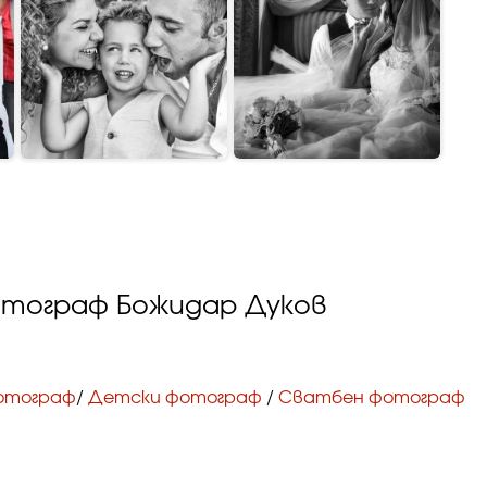
отограф Божидар Дуков
отограф
/
Детски фотограф
/
Сватбен фотограф