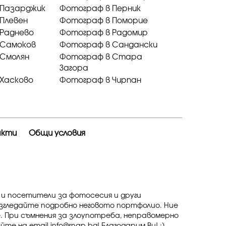
 Пазарджик
Фотограф в Перник
Плевен
Фотограф в Поморие
 Раднево
Фотограф в Радомир
 Самоков
Фотограф в Сандански
 Смолян
Фотограф в Стара
Загора
Хасково
Фотограф в Чирпан
акти
Общи условия
 и посетители за фотосесия и други
азгледайте подробно неговото портфолио. Ние
. При съмнения за злоупотреба, неправомерно