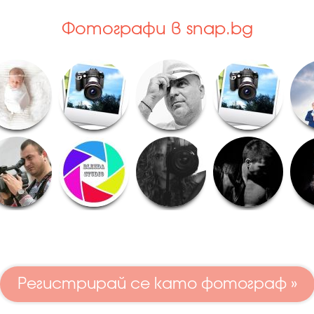
Фотографи в snap.bg
Регистрирай се като фотограф »