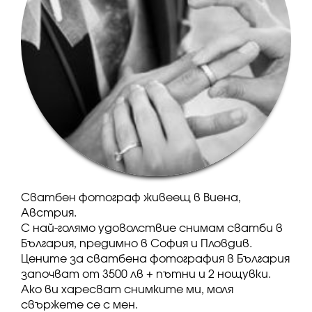
Сватбен фотограф живеещ в Виена,
Австрия.
С най-голямо удоволствие снимам сватби в
България, предимно в София и Пловдив.
Цените за сватбена фотография в България
започват от 3500 лв + пътни и 2 нощувки.
Ако ви харесват снимките ми, моля
свържете се с мен.