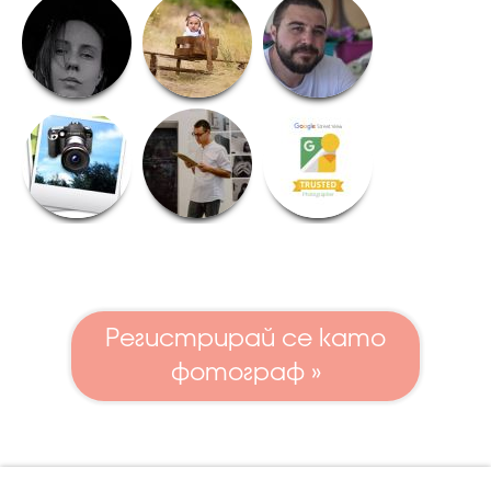
Регистрирай се като
фотограф »