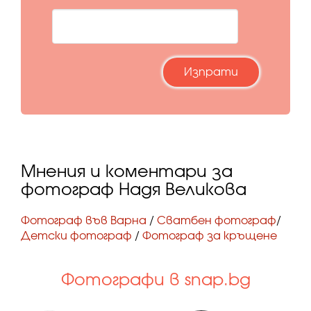
Мнения и коментари за
фотограф Надя Великова
Фотограф във Варна
/
Сватбен фотограф
/
Детски фотограф
/
Фотограф за кръщене
Фотографи в snap.bg