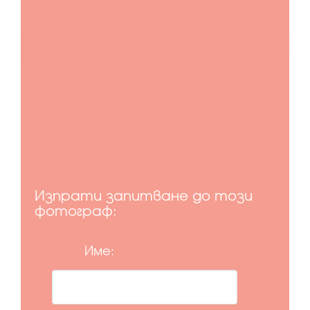
Изпрати запитване до този
фотограф:
Име: