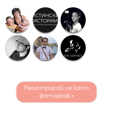
Регистрирай се като
фотограф »