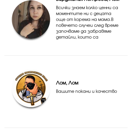
Всички знаем колко ценни са
моментите ни с децата
още от корема на мама.В
повечето случеи след време
започваме да забравяме
детайли, които са
важни.Моята работа е да
присъствам на всеки важен
момент и да запечатам на
снимка усмивките ви,
първото зъбче, пъ...
Лом, Лом
Вашите покани и качество