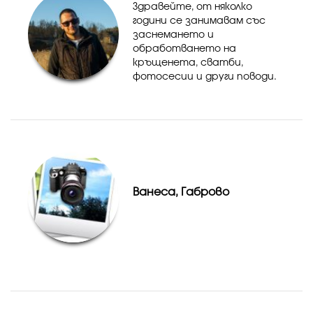
Здравейте, от няколко
години се занимавам със
заснемането и
обработването на
кръщенета, сватби,
фотосесии и други поводи.
Може да разгледате
портфолиото ми във
facebook страницата. Към
всеки един клиент се
отнасям със специално
внимание и отношение, з...
Ванеса, Габрово