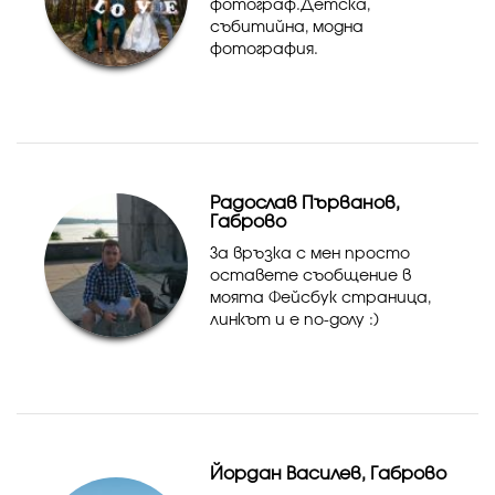
фотограф.Детска,
събитийна, модна
фотография.
Радослав Първанов,
Габрово
За връзка с мен просто
оставете съобщение в
моята Фейсбук страница,
линкът и е по-долу :)
Йордан Василев, Габрово