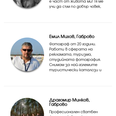
е част от живота ми! Тя ме
учи да съм по добър човек,
откривайки скритата
красота около нас.
Емил Михов, Габрово
Фотограф от 20 години.
Работи в сферата на
рекламата, туризма,
студийната фотография.
Снимам за най-големите
туристически каталози и
пътеводители. С голям
опит в сватбената
фотография.
Драгомир Минков,
Габрово
Професионален сватбен