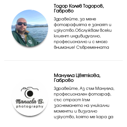
Тодор Колев Тодоров,
Габрово
Здравейте, за мене
фотографията е занаят и
изкуство.Обслужвам всеки
клиент индивидуално,
професионално и с много
внимание! Съвременната
технология и техника с
която разполагам и
непрекъснато обновявам ми
позволява да задоволя всеки
Мануела Цвяткова,
Ваш каприз.
Габрово
Здравейте, Аз съм Мануела,
професионален фотограф,
със страст към
заснемането на уникални
моменти и визуално
изкуство, която ме кара да
се стремя към създаване на