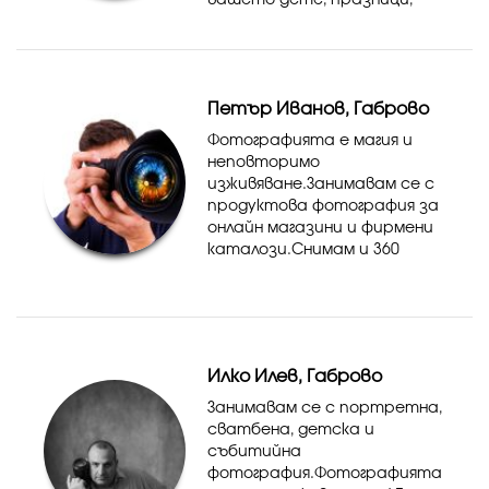
вашето дете, празници,
всички важни моменти от
стила на живота,
работата и емоциите Ви.
Разполагам с
Петър Иванов, Габрово
професионална техника.
Гарантирам индиви...
Фотографията е магия и
неповторимо
изживяване.Занимавам се с
продуктова фотография за
онлайн магазини и фирмени
каталози.Снимам и 360
панорамни снимки.Много
харесвам да снимам
портрети, да усетиш
човека пред теб.
Илко Илев, Габрово
Занимавам се с портретна,
сватбена, детска и
събитийна
фотография.Фотографията