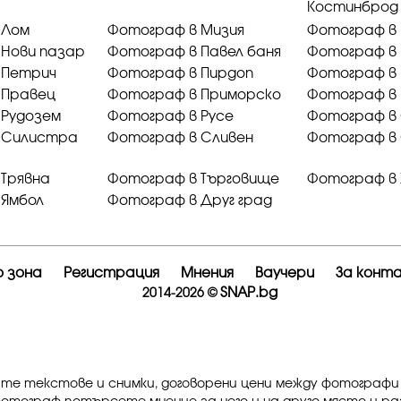
Костинброд
 Лом
Фотограф в Мизия
Фотограф в
 Нови пазар
Фотограф в Павел баня
Фотограф в
 Петрич
Фотограф в Пирдоп
Фотограф в 
 Правец
Фотограф в Приморско
Фотограф в
 Рудозем
Фотограф в Русе
Фотограф в
 Силистра
Фотограф в Сливен
Фотограф в
Трявна
Фотограф в Търговище
Фотограф в 
 Ямбол
Фотограф в Друг град
 зона
Регистрация
Мнения
Ваучери
За конт
SNAP.bg
2014-2026 ©
ите текстове и снимки, договорени цени между фотографи