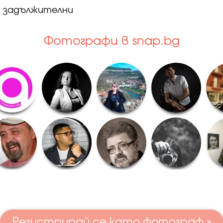
а задължителни
Фотографи в snap.bg
Регистрирай се като фотограф »