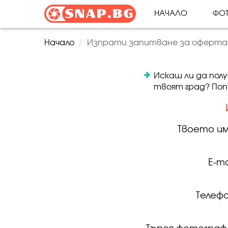
НАЧАЛО
ФОТ
Начало
Изпрати запитване за оферта
Искаш ли да пол
твоят град? Поп
Твоето им
E-ma
Телефо