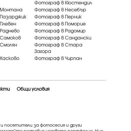
Фотограф в Кюстендил
 Монтана
Фотограф в Несебър
 Пазарджик
Фотограф в Перник
Плевен
Фотограф в Поморие
 Раднево
Фотограф в Радомир
 Самоков
Фотограф в Сандански
 Смолян
Фотограф в Стара
Загора
Хасково
Фотограф в Чирпан
акти
Общи условия
 и посетители за фотосесия и други