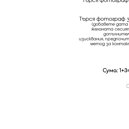
Търся фотограф 
Търся фотограф з
(добавете дата
желаната сесия
допълните
изисквания, предпочи
метод за контак