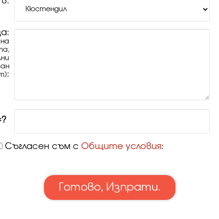
в:
а:
 на
та,
лни
тан
:
т)
Съгласен съм с
Общите условия
: