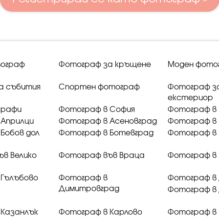
ограф
Фотограф за кръщене
Моден фото
а събития
Спортен фотограф
Фотограф з
екстериор
графи
Фотограф в София
Фотограф в 
 Априлци
Фотограф в Асеновград
Фотограф в 
Бобов дол
Фотограф в Ботевград
Фотограф в 
ъв Велико
Фотограф във Враца
Фотограф в
 Гълъбово
Фотограф в
Фотограф в
Димитровград
Фотограф в
 Казанлък
Фотограф в Карлово
Фотограф в