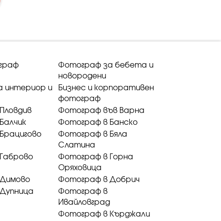
граф
Фотограф за бебета и
новородени
а интериор и
Бизнес и корпоративен
фотограф
Пловдив
Фотограф във Варна
Балчик
Фотограф в Банско
Брацигово
Фотограф в Бяла
Слатина
 Габрово
Фотограф в Горна
Оряховица
 Димово
Фотограф в Добрич
 Дупница
Фотограф в
Ивайловград
Фотограф в Кърджали