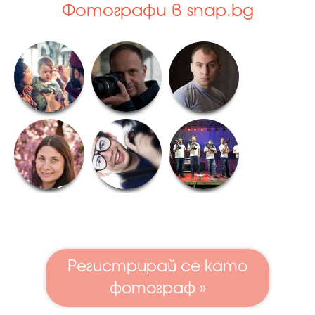
Фотографи в snap.bg
Регистрирай се като
фотограф »