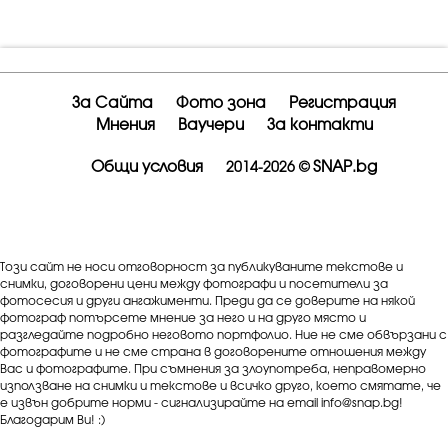
За Сайта
Фото зона
Регистрация
Мнения
Ваучери
За контакти
Общи условия
SNAP.bg
2014-2026 ©
Този сайт не носи отговорност за публикуваните текстове и
снимки, договорени цени между фотографи и посетители за
фотосесия и други ангажименти. Преди да се доверите на някой
фотограф потърсете мнение за него и на друго място и
разгледайте подробно неговото портфолио. Ние не сме обвързани с
фотографите и не сме страна в договорените отношения между
Вас и фотографите. При съмнения за злоупотреба, неправомерно
използване на снимки и текстове и всичко друго, което смятате, че
е извън добрите норми - сигнализирайте на email info@snap.bg!
Благодарим Ви! :)