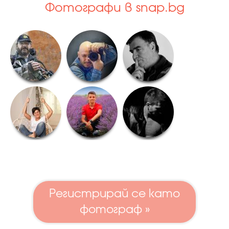
Фотографи в snap.bg
Регистрирай се като
фотограф »