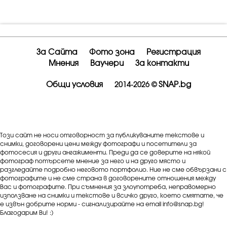
За Сайта
Фото зона
Регистрация
Мнения
Ваучери
За контакти
Общи условия
SNAP.bg
2014-2026 ©
Този сайт не носи отговорност за публикуваните текстове и
снимки, договорени цени между фотографи и посетители за
фотосесия и други ангажименти. Преди да се доверите на някой
фотограф потърсете мнение за него и на друго място и
разгледайте подробно неговото портфолио. Ние не сме обвързани с
фотографите и не сме страна в договорените отношения между
Вас и фотографите. При съмнения за злоупотреба, неправомерно
използване на снимки и текстове и всичко друго, което смятате, че
е извън добрите норми - сигнализирайте на email info@snap.bg!
Благодарим Ви! :)