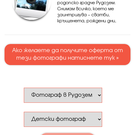
родопско градче Рудозем.
Снимам всичко, което ме
заинтригува – сватби,
кръщенета, рождени дни,
моменти от ежедневието,
залез, изгрев, море,
водопади, планина и т.н.
Ако желаете да получите оферта от
тези фотографи натиснете тук »