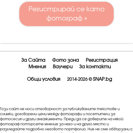
Регистрирай се като
фотограф »
За Сайта
Фото зона
Регистрация
Мнения
Ваучери
За контакти
Общи условия
SNAP.bg
2014-2026 ©
Този сайт не носи отговорност за публикуваните текстове и
снимки, договорени цени между фотографи и посетители за
фотосесия и други ангажименти. Преди да се доверите на някой
фотограф потърсете мнение за него и на друго място и
разгледайте подробно неговото портфолио. Ние не сме обвързани с