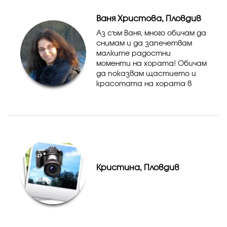
Отпечатване на снимки на
Ваня Христова, Пловдив
хартиен носител или ка...
Аз съм Ваня, много обичам да
снимам и да запечетвам
малките радостни
моменти на хората! Обичам
да показвам щастието и
красотата на хората в
своите снимки.Надявам се
да ми позволите да съм
част и от вашите красиви,
щастливи моменти и те да
станат незабрави...
Кристина, Пловдив