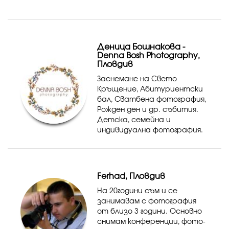
Кръщене, Годежи,
Новогодишно тържество,
Среща на випуск,
Откриване и реклама на
Деница Бошнакова -
ресторанти, хотели,
Denna Bosh Photography,
пицарии...
Пловдив
Заснемане на Свето
Кръщение, Абитуриентски
бал, Сватбена фотография,
Рожден ден и др. събития.
Детска, семейна и
индивидуална фотография.
Лайфстайл фотография
Ferhad, Пловдив
На 20години съм и се
занимавам с фотография
от близо 3 години. Основно
снимам конференции, фото-