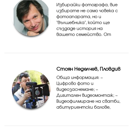
Избирайки фотографа, вие
избирате не само човека с
фотоапарата, но и
"вълшебника", който ще
създаде история на
вашето семейство. От
вашия избор зависи каква
ще е тя - красива и
увлекателна или просто
заснета.
Стоян Неделчев, Пловдив
Обща информация: –
Цифрово фото и
видеозаснемане; –
Дигитален видеомонтаж; –
Видеофилмиране на сватби,
абитуриентски балове,
семейни и детски празници,
фирмени партита;...
Качеството – гарантирано
от опита! Цените –