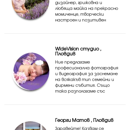
дизайнер, грижовна и
любяща майка на прекрасно
момиченце, творчески
настроен и позитивен
човек. Пътят ми на
фотографията премина от
просто ученическо хоби,
през четири годишното ми
WideVision студио ,
следване в АМТИИ на спе...
Пловдив
Ние предлагаме
професионална фотография
и видеография за заснемане
на всякакъв тип семейни и
фирмени събития. Също
така разполагаме със
собствено студио за
заснемане на фотосесии на
новородени бебчета,
бременни дами, детски и
Георги Матов , Пловдив
семейни фотосесии.
Предла...
Здравейте! Казвам се