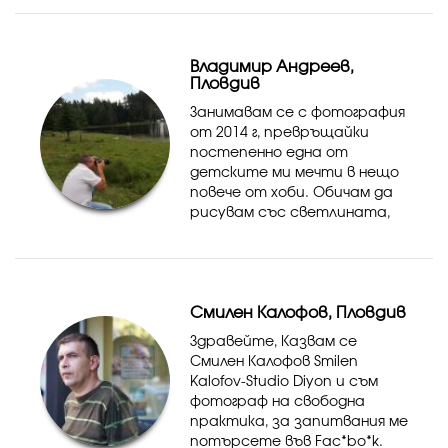
абитуриентски бал и други
събития на база уговорка
на изгодни цени. Ако не
Владимир Андреев,
успеете от днеска за ...
Пловдив
Занимавам се с фотография
от 2014 г, превръщайки
постепенно една от
детските ми мечти в нещо
повече от хоби. Обичам да
рисувам със светлината,
да напипвам точния момент
на незабравими емоции, с
което да мога да Ви върна
назад във времето на
Смилен Калофов, Пловдив
прекрасно и...
Здравейте, Казвам се
Смилен Калофов Smilen
Kalofov-Studio Diyon и съм
фотограф на свободна
практика, за запитвания ме
потърсете във Fac*bo*k.