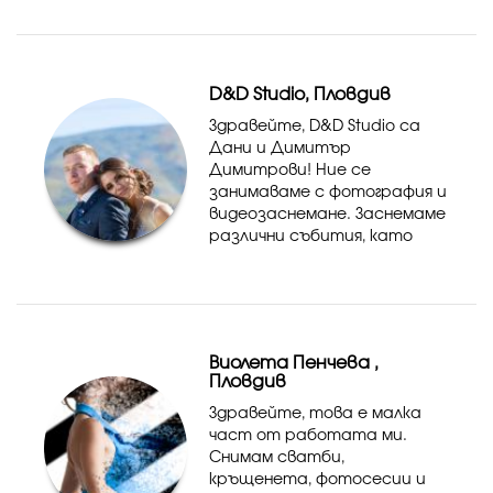
който най-добре ви
допълва. Фотограф, който
не само документира
вашето преживяване, но и
D&D Studio, Пловдив
създава такова за ва...
Здравейте, D&D Studio са
Дани и Димитър
Димитрови! Ние се
занимаваме с фотография и
видеозаснемане. Заснемаме
различни събития, като
сватби, кръщенета,
абитуриентски балове и
други. www.ddstudio-
plovdiv.com
Виолета Пенчева ,
Пловдив
Здравейте, това е малка
част от работата ми.
Снимам сватби,
кръщенета, фотосесии и