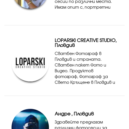
сесии по различни места.
Имам опит с, портретни
снимки и др. Възможна е
работа между Добрич и
Пловдив.
LOPARSKI CREATIVE STUDIO,
Пловдив
Сватбен Фотограф в
Пловдив и страната.
Сватбен пакет Фото и
Видео. Продуктов
фотограф, Фотограф за
Свето Кръщене в Пловдив и
страната. В основата на
нашата работа, е това, че
инвестираме и се
развиваме постоянно. Така
сме сигурни, че ще получите
Андре , Пловдив
каче...
Здравейте предлагам
различни фотосесии за