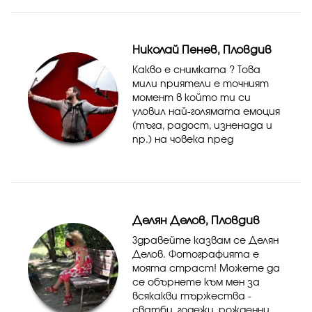
Николай Пенев, Пловдив
Какво е снимката ? Това
мили приятели е точният
момент в който ти си
уловил най-голямата емоция
(тъга, радост, изненада и
пр.) на човека пред
фотоапарата.
Делян Делов, Пловдив
Здравейте казвам се Делян
Делов. Фотографията е
моята страст! Можете да
се обърнете към мен за
всякакви тържества -
сватби, годежи, рожденни