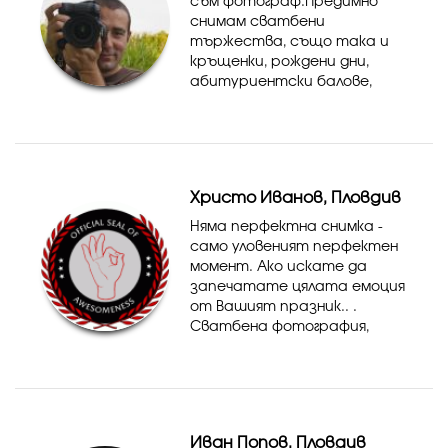
съм фотограф.Предимно
снимам сватбени
тържества, също така и
кръщенки, рождени дни,
абитуриентски балове,
фото сесии и всякакви лични
и фирмени събития.Работя
в Пловдив и региона, но
приемам предложения в
цялата страна.Ще се
Христо Иванов, Пловдив
радв...
Няма перфектна снимка -
само уловеният перфектен
момент. Ако искате да
запечатате цялата емоция
от Вашият празник.. .
Сватбена фотография,
Абитуриенски балове,
Тържества, Детска
фотография, Порсонални
фотосесии, Кръщенета,
Годежни фотосесии и т. н....
Иван Попов, Пловдив