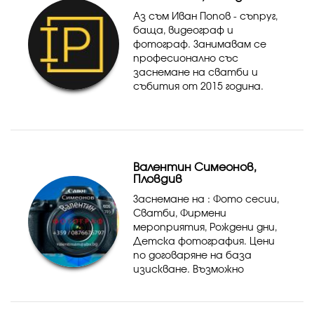
Аз съм Иван Попов - съпруг,
баща, видеограф и
фотограф. Занимавам се
професионално със
заснемане на сватби и
събития от 2015 година.
Съвета ми към Вас е да
откриете видеографа/
фотографа, с който се
чувствате себе си и чийто
стил съвпада с Вашия. ...
Валентин Симеонов,
Пловдив
Заснемане на : Фото сесии,
Сватби, Фирмени
мероприятия, Рождени дни,
Детска фотография. Цени
по договаряне на база
изискване. Възможно
участие на втори
фотограф. Изработване на
фото книги и албуми.