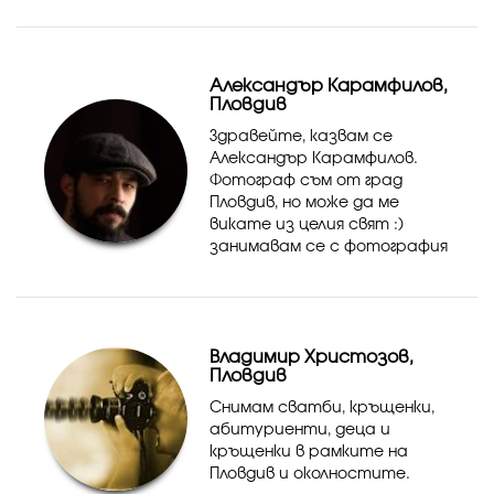
Александър Карамфилов,
Пловдив
Здравейте, казвам се
Александър Карамфилов.
Фотограф съм от град
Пловдив, но може да ме
викате из целия свят :)
занимавам се с фотография
от 10 години в сферата на
журналистическата,
събитиината, интериорна,
спортната и
Владимир Христозов,
портретната фотография.
Пловдив
За м...
Снимам сватби, кръщенки,
абитуриенти, деца и
кръщенки в рамките на
Пловдив и околностите.