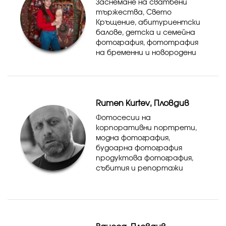
Заснемане на сватбени
тържества, Свето
Кръщение, абитуриентски
балове, детска и семейна
фотография, фототрафия
на бременни и новородени
Rumen Kurtev, Пловдив
Фотосесии на
корпоративни портрети,
модна фотография,
будоарна фотография
продуктова фотография,
събития и репортажи