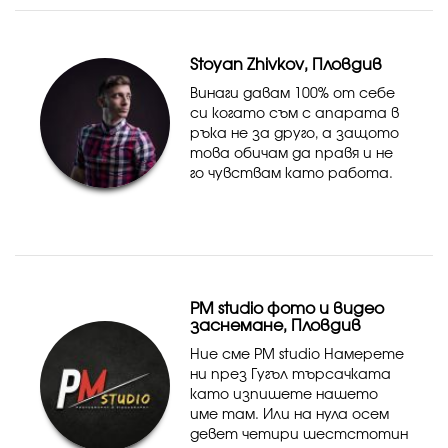
причина ми е трудно да
опиша стила си на
снимане.Биха го опредлил,
Stoyan Zhivkov, Пловдив
като микс от репортаж...
Винаги давам 100% от себе
си когато съм с апарата в
ръка не за друго, а защото
това обичам да правя и не
го чувствам като работа.
PM studio фото и видео
заснемане, Пловдив
Ние сме PM studio Намерете
ни през Гугъл търсачката
като изпишете нашето
име там. Или на нула осем
девет четири шестстотин