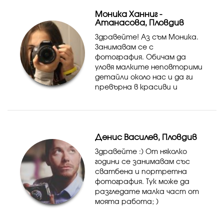
конкурентни!
Моника Ханниг -
Aтанасова, Пловдив
Здравейте! Аз съм Моника.
Занимавам се с
фотография. Обичам да
уловя малките неповторими
детайли около нас и да ги
превърна в красиви и
зареждащи ни с
положителна емоция снимки.
Ще се радвам да мога да
запечатам вашите
Денис Василев, Пловдив
щастливи мигове! Ако
моята рабо...
Здравейте :) От няколко
години се занимавам със
сватбена и портретна
фотография. Тук може да
разгледате малка част от
моята работа; )