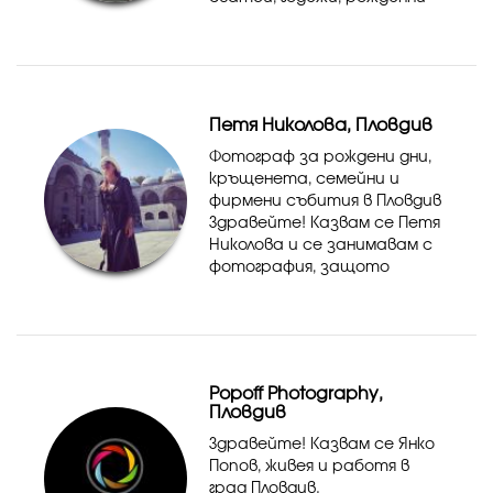
дни, кръщенета,
абитуриентски бал или
важен за Вас празник,
детски, семейни,
индивидуални фотосии.
Петя Николова, Пловдив
Фотограф за рождени дни,
кръщенета, семейни и
фирмени събития в Пловдив
Здравейте! Казвам се Петя
Николова и се занимавам с
фотография, защото
вярвам, че най-ценните
снимки са тези, които
пазят истинските емоции.
Заснемам рождени дни,
кръщенета, ...
Popoff Photography,
Пловдив
Здравейте! Казвам се Янко
Попов, живея и работя в
град Пловдив.