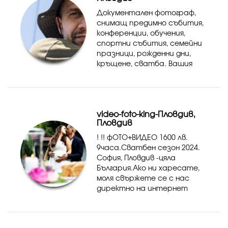
кръщенета, ...
Документален фотограф,
снимащ предимно събития,
конференции, обучения,
спортни събития, семейни
празници, рожденни дни,
кръщене, сватба. Вашия
уникален момент може да
бъде уловен от мен.
video-foto-king-Пловдив,
Пловдив
! !! фОТО+ВИДЕО 1600 лв.
9часа.Сватбен сезон 2024.
София, Пловдив -цяла
България.Ако ни харесате,
моля свържете се с нас
директно на интернет
страницата или фейсбук.
Кликнете върху профила ни
и ще ни видите. Ние ще