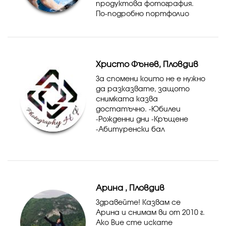
продуктова фотография.
По-подробно портфолио
можете да разгледате на
сайта или ФБ. страницата
ми.
Христо Фънев, Пловдив
За спомени които не е нужно
да разказвате, защото
снимката казва
достатъчно. -Юбилеи
-Рожденни дни -Кръщене
-Абитуренски бал
-Фотосесии
Арина , Пловдив
Здравейте! Казвам се
Арина и снимам ви от 2010 г.
Ако Вие сте искате