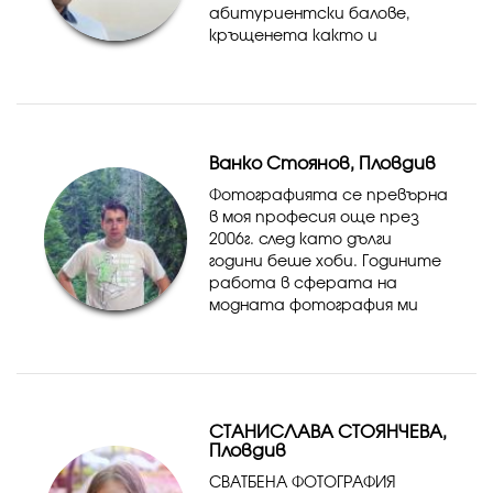
абитуриентски балове,
кръщенета както и
семейни фото сесии.
Ванко Стоянов, Пловдив
Фотографията се превърна
в моя професия още през
2006г. след като дълги
години беше хоби. Годините
работа в сферата на
модната фотография ми
дадоха възможност да
натрупам опит. Основното
В момента работя по лични
проекти, снимам в момента
е портретна...
СТАНИСЛАВА СТОЯНЧЕВА,
Пловдив
СВАТБЕНА ФОТОГРАФИЯ