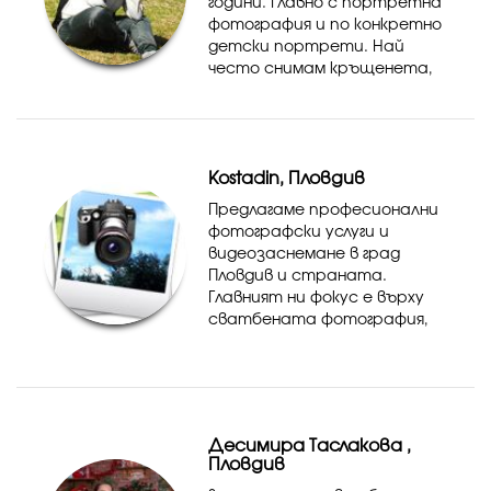
години. Главно с портретна
фотография и по конкретно
детски портрети. Най
често снимам кръщенета,
рожденни дни, семейни,
детски, бебешки и на
бъдещи майки портрети,
Абитуриентски балове и
Kostadin, Пловдив
всякакви друг...
Предлагаме професионални
фотографски услуги и
видеозаснемане в град
Пловдив и страната.
Главният ни фокус е върху
сватбената фотография,
но предлагаме и заснемане
на всякакъв друг вид
събития.
Десимира Таслакова ,
Пловдив