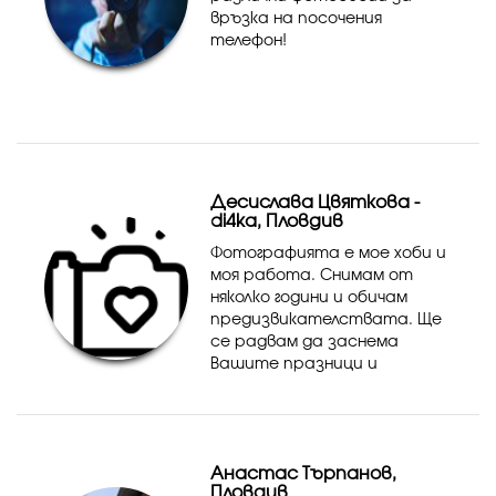
връзка на посочения
телефон!
Десислава Цвяткова -
di4ka, Пловдив
Фотографията е мое хоби и
моя работа. Снимам от
няколко години и обичам
предизвикателствата. Ще
се радвам да заснема
Вашите празници и
делници. Обичам
портретната фотография,
а децата са моята
слабост. Снимам външни
Анастас Търпанов,
фотосесии, рождени дни,
Пловдив