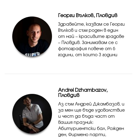
фирмени празници,
портретна фотография,
Георги Вълков, Пловдив
лични и семейни ф...
Здравейте, казвам се Георги
Вълков и съм роден в един
от най – красивите градове
– Пловдив. Занимавам се с
фотография повече от 6
години, от които 3 години
професионално. Със своето
творчество показвам
красивата връзка между
хората, като улавям всек...
Andrei Dzhambazov,
Пловдив
Аз съм Андрей Джамбазов, и
за мен ще бъде удоволствие
и чест да бъда част от
вашия празник:
Абитуриентски бал, Рожден
ден, Фирмено парти,