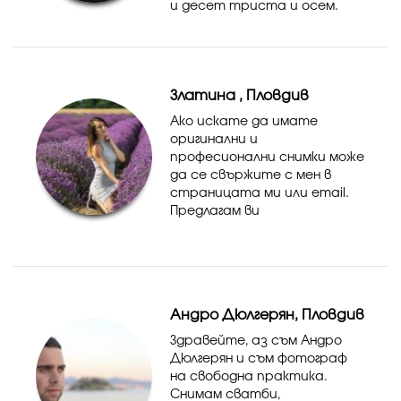
и десет триста и осем.
Ние даваме живот на
вашите моменти с
майсторство във
фотографията и
Златина , Пловдив
видеозаснемането в
Пловдив и облас...
Ако искате да имате
оригинални и
професионални снимки може
да се свържите с мен в
страницата ми или email.
Предлагам ви
фотозаснемане на всички
вълнуващи мигове от
вашите неповторими
събития - сватби,
кръщенета, детски
Андро Дюлгерян, Пловдив
рождени дни, индивидуални,
семе...
Здравейте, аз съм Андро
Дюлгерян и съм фотограф
на свободна практика.
Снимам сватби,