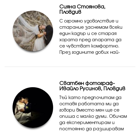
уловим и пресъздадем
Сияна Стоянова,
емоцията, д...
Пловдив
С огромно удоволствие и
старание заснемам всеки
един кадър и се старая
хората пред апарата да
се чувстват комфортно.
През годините добих най-
много опит и увереност в
заснемането на
кръщенета, семейни
фотосесии и улавянето на
Сватбен фотограф-
детски усмивки и емоции :)
Ивайло Русинов, Пловдив
...
Тъй като предпочитам да
оставя работата ми да
говори вместо мен ще се
опиша с малко думи. Обичам
да експериментирам и
постоянно да разширавам
хоризонтите си.По тази