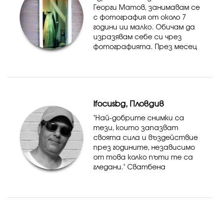
Георги Матов, занимавам се
с фотография от около 7
години ии малко. Обичам да
изразявам себе си чрез
фотографията. През месец
януари \2013/, в галерия
Ракурси представих
първата си
самостоятелна изложба.
"Фотографиите...
ifocusbg, Пловдив
"Най-добрите снимки са
тези, които запазват
своята сила и въздействие
през годините, независимо
от това колко пъти те са
гледани." Сватбена
фотография, годеж,
Граждански брак,
Кръщенета, Абитуриенски
балове, Детска
фотография, Изпи...