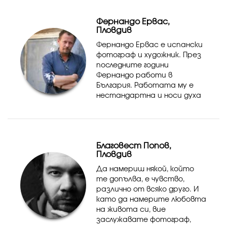
продуктова фотография.
Нашата цел е да заснемем
Фернандо Ервас,
специалните моменти и
Пловдив
да...
Фернандо Ервас е испански
фотограф и художник. През
последните години
Фернандо работи в
България. Работата му е
нестандартна и носи духа
на неспирно търсещите
предизвикателства
испански артисти..
Благовест Попов,
Пловдив
Да намериш някой, който
те допълва, е чувство,
различно от всяко друго. И
като да намерите любовта
на живота си, вие
заслужавате фотограф,