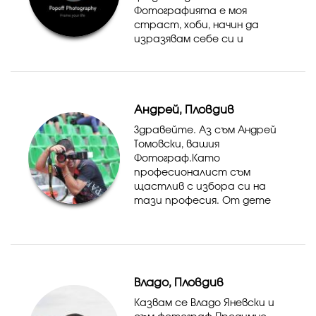
Фотографията е моя
страст, хоби, начин да
изразявам себе си и
разбира се, начин на живот.
Обичам да снимам деца,
детски партита и
рожденни дни, кръщенета и
Андрей, Пловдив
различни семейни ритуали.
П...
Здравейте. Аз съм Андрей
Томовски, вашия
Фотограф.Като
професионалист съм
щастлив с избора си на
тази професия. От дете
обичам да Снимам. Следвам
мечтата си и се чувствам
свободен. Снимането за мен
е изкуство и забавление. Аз
работя за Вас...
Владо, Пловдив
Казвам се Владо Яневски и