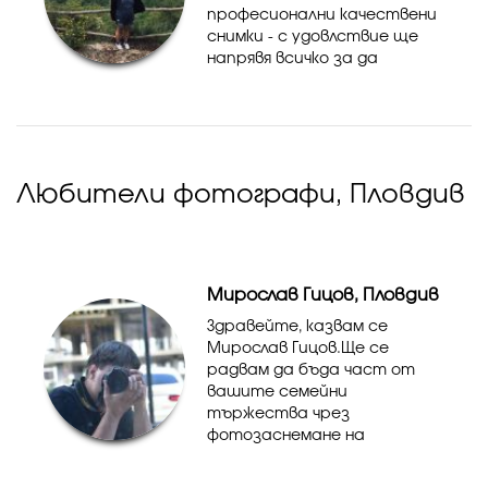
професионални качествени
снимки - с удовлствие ще
напрявя всичко за да
получите най хубав
резултат! Моля, пишете ми
на лично в Инстаграм ако
имате запитвания:
@photo.plovdiv Моят у...
Любители фотографи, Пловдив
Мирослав Гицов, Пловдив
Здравейте, казвам се
Мирослав Гицов.Ще се
радвам да бъда част от
вашите семейни
тържества чрез
фотозаснемане на
събития.Свето кръщение,
рожден ден, фотосесии,