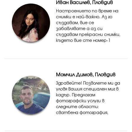
Иван Василев, Пловдив
Настроението по време на
снимки е най-важно. Аз го
създавам, вие се
забавлявате а аз си
създавам прекрасни снимки,
където вие сте номер-1
Момчил Димов, Пловдив
Здравейте! Позволете ми да
уловя Вашия специален миг в
кадър. Предлагам
фотографски услуги в
следните области:
сватбена фотография,
ритуал Свето кръщение,
рождени дни,
абитуриентски бал,