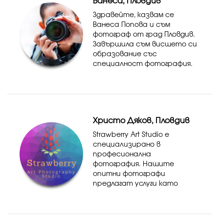
Ванеса, Пловдив
Здравейте, казвам се
Ванеса Попова и съм
фотограф от град Пловдив.
Завършила съм висшето си
образование със
специалност фотография.
Ако търсите кой да
заснеме вашия празник,
можете да се свържете с
мен на фейсбук
страницата ми. Предлагам
Христо Дяков, Пловдив
фотографски ус...
Strawberry Art Studio е
специализирано в
професионална
фотография. Нашите
опитни фотографи
предлагат услуги като
фотосесии за сватби,
портрети, семейни снимки,
моделни портфолиа и