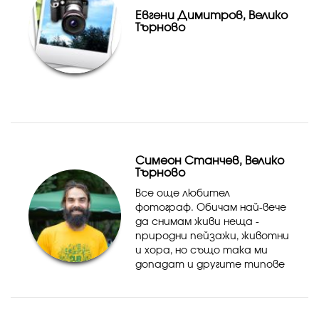
Евгени Димитров, Велико
Търново
Симеон Станчев, Велико
Търново
Все още любител
фотограф. Обичам най-вече
да снимам живи неща -
природни пейзажи, животни
и хора, но също така ми
допадат и другите типове
фотография, за мен ще бъде
удоволствие и
предизвикателство да