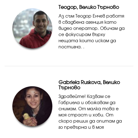
опитам други видове
Теодор, Велико Търново
фотография.
Аз съм Теодор Енчев работя
в свадбена агенция като
видео оператор. Обичам да
се фокусирам върху
нещата които искам да
постигна. .
Gabriela Ruskova, Велико
Търново
Здравейте! Казвам се
Габриела и обожавам да
снимам. От малка това е
моя страст и хоби. От
скоро реших да опитам да
го превърна и в моя
професия. Към момента