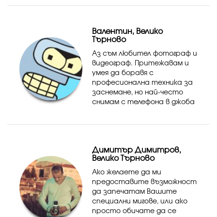
имам няколко семейни
фотосесии и снимки за един
хотел ( използвани са за
Валентин, Велико
сайта на хотела и социал...
Търново
Аз съм любител фотограф и
видеограф. Притежавам и
умея да боравя с
професионална техника за
заснемане, но най-често
снимам с телефона в джоба
ми. Снимките, които съм
качил са от него. Ако имате
някакви запитвания с
радост ще ги обсъдим.
Димитър Димитров,
Велико Търново
Ако желаете да ми
предоставите възможност
да запечатам Вашите
специални мигове, или ако
просто обичате да се