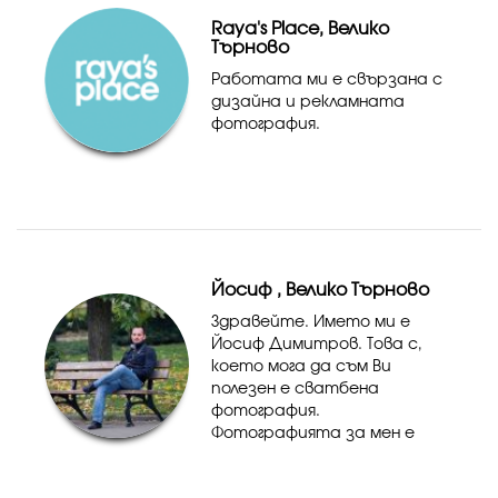
на Парти агенция, моля свъ...
Raya's Place, Велико
Търново
Работата ми е свързана с
дизайна и рекламната
фотография.
Йосиф , Велико Търново
Здравейте. Името ми е
Йосиф Димитров. Това с,
което мога да съм Ви
полезен е сватбена
фотография.
Фотографията за мен е
удоволствие и приятна
емоция, ще бъда много