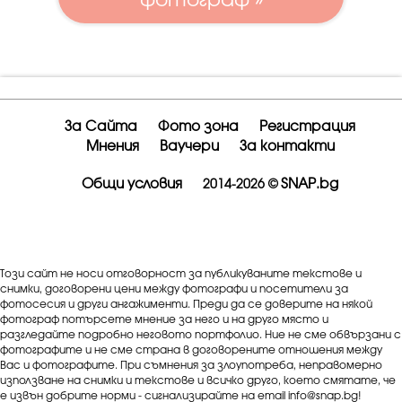
фотограф »
За Сайта
Фото зона
Регистрация
Мнения
Ваучери
За контакти
Общи условия
SNAP.bg
2014-2026 ©
Този сайт не носи отговорност за публикуваните текстове и
снимки, договорени цени между фотографи и посетители за
фотосесия и други ангажименти. Преди да се доверите на някой
фотограф потърсете мнение за него и на друго място и
разгледайте подробно неговото портфолио. Ние не сме обвързани с
фотографите и не сме страна в договорените отношения между
Вас и фотографите. При съмнения за злоупотреба, неправомерно
използване на снимки и текстове и всичко друго, което смятате, че
е извън добрите норми - сигнализирайте на email info@snap.bg!