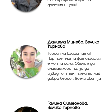
фотографски услуги на
достъпни цени!
Даниела Минева, Велико
Търново
Търсач на красотата!
Портретната фотография
е моята сила. Обичам да
снимам хората, за да
извадя от тях тяхната най-
добра версия. Всеки скъп за
вас момент, може да
изглежда като
произведение на
изкуството.
Галина Симеонова,
Велико Търново