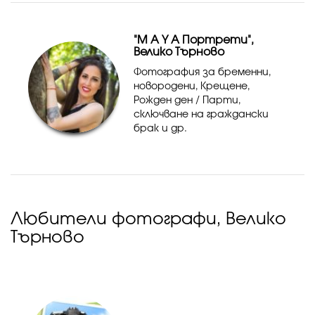
щастлив ако сте решили
да споделите емоцията от
празника Ви с мен.
"М А Y A Портрети",
Велико Търново
Фотография за бременни,
новородени, Крещене,
Рожден ден / Парти,
сключване на граждански
брак и др.
Любители фотографи, Велико
Търново