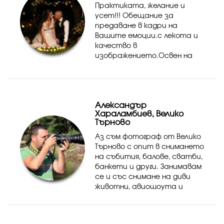
Практиката, желание и
усет!!! Обещание за
предаване в кадри на
Вашите емоции.с лекота и
качество в
изображението.Освен на
своят опит се осланям и на
техническата си
"опресненост"
Александър
Хараламбиев, Велико
Търново
Аз съм фотограф от Велико
Търново с опит в снимането
на събития, балове, сватби,
банкети и други. Занимавам
се и със снимане на диви
животни, авиошоута и
спортни събития. Ако
желаете да използвате
моите услуги или услугите